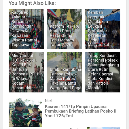
You Might Also Like:
se Kota
Makassar
Kapolres
Kembali
Takalar
Serentak
Bersama
Melakukan
Rombongan
Kasrem 141/Tp,
Edukasi
Gowes Ke
Hadiri Proses
Protokoler
Kawasan
Pesta Giling
Kesehatan
Wisata Pantai
Tebu Manten
Pada
Topejawa
Tahun 2020
Masyarakat
Jaga Situasi
Menyambut
Tetap Kondusif,
HUT ke-75 RI,
Personel Polsek
Kasad Beri
Polongbangkeng
Bantuan
Bhabinkamtibmas
Utara Rutin
Renovasi RTLH
Tonasa Polsek
Gelar Operasi
Di Wilayah
Mapsu Polres
Cipta Kondisi
Kodam
Takalar, Bantu
dan Patroli
Hasanuddin
Warga Buat Pagar
Mobile
Next
Kasrem 141/Tp Pimpin Upacara
Pembukaan Briefing Latihan Posko II
Yonif 726/Tml