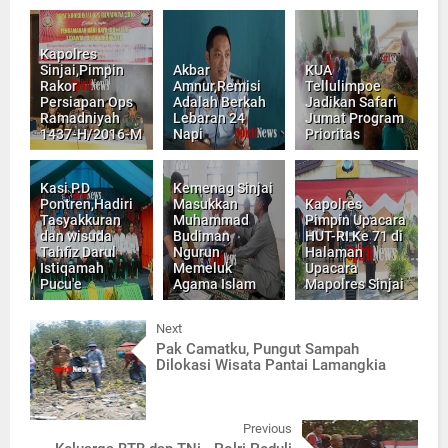
Kapolres
Sinjai,Pimpin
Akbar
KUA
Rakor
Amnur,Remisi
Tellulimpoe
Persiapan Ops
Adalah Berkah
Jadikan Safari
Ramadniyah
Lebaran 24
Jumat Program
1437-H/2016-M
Napi
Prioritas
Kasi P.D
Kemenag Sinjai
Pontren,Hadiri
Masukkan
Kapolres
Tasyakkuran
Muhammad
Pimpin Upacara
dan wisuda
Budiman
HUT-RI Ke 71 di
Tahfiz Darul
Ngurun
Halaman
Istiqamah
Memeluk
Upacara
Pucu'e
Agama Islam
Mapolres Sinjai
Next
Pak Camatku, Pungut Sampah
Dilokasi Wisata Pantai Lamangkia
Previous