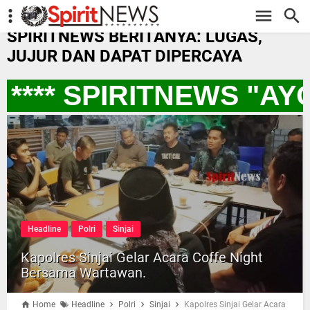
-->
SPIRITNEWS BERITANYA: LUGAS,
JUJUR DAN DAPAT DIPERCAYA
*** SPIRITNEWS "AY
Headline
Polri
Sinjai
Kapolres Sinjai Gelar Acara Coffe Night
Bersama Wartawan.
Home
Headline
Polri
Sinjai
Kapolres Sinjai Gelar Acara