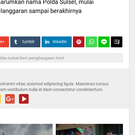
arumkan nama Polda Sulsel, mulai
elanggaran sampai berakhirnya
le+
tumblr
linkedin
s vel enim vitae, euismod adipiscing ligula. Maecenas cursus
iam vestibulum nulla id diam consectetur condimentum.