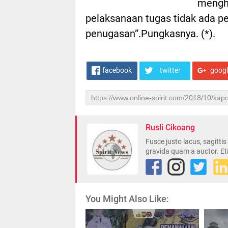
mengh
pelaksanaan tugas tidak ada p
penugasan”.Pungkasnya. (*).
facebook
twitter
goog
Rusli Cikoang
Fusce justo lacus, sagitti
gravida quam a auctor. Et
You Might Also Like: