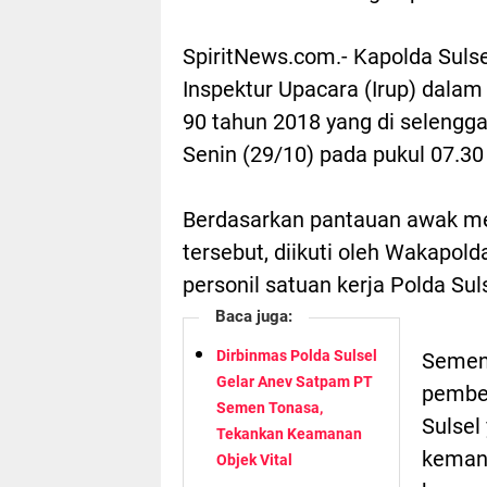
SpiritNews.com.- Kapolda Sulse
Inspektur Upacara (Irup) dala
90 tahun 2018 yang di selengg
Senin (29/10) pada pukul 07.30
Berdasarkan pantauan awak me
tersebut, diikuti oleh Wakapold
personil satuan kerja Polda Suls
Baca juga:
Dirbinmas Polda Sulsel
Sement
Gelar Anev Satpam PT
pember
Semen Tonasa,
Sulsel
Tekankan Keamanan
keman
Objek Vital