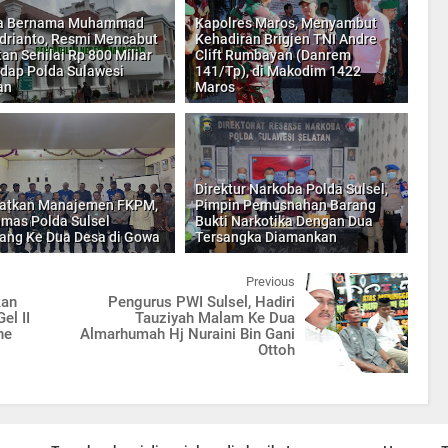
a Bernama Muhammad
Kapolres Maros, Menyambut
drianto, Resmi Mencabut
Kehadiran Brigjen TNI Andre
an Senilai Rp 800 Miliar
Clift Rumbayan (Danrem
dap Polda Sulawesi
141/Tp), di Makodim 1422
an
Maros
Direktur Narkoba Polda Sulsel,
katkan Manajemen FKPM,
Pimpin Pemusnahan Barang
nmas Polda Sulsel
Bukti Narkotika Dengan Dua
ng Ke Dua Desa di Gowa
Tersangka Diamankan
Previous
kan
Pengurus PWI Sulsel, Hadiri
el II
Tauziyah Malam Ke Dua
ne
Almarhumah Hj Nuraini Bin Gani
Ottoh