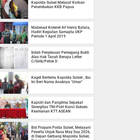
Kapolda Sulsel Melayat Korban
Penembakan KKB Papua
Mabesad Kolenel Inf Henry Batara,
Hadiri Kegiatan Samapta UKP
Periode 1 April 2019
Inilah Penjelasan Pemegang Bukti
Alas Hak Tanah Berupa Letter
C/Girik/Petok D
Kaget Bertemu Kapolda Sulsel , Ibu
Ini Beri Nama Anaknya "Umar"
Kapolri dan Panglima Sepakat
Sinergitas TNI-Polri Kunci Sukses
Keamanan KTT ASEAN
Bid Propam Polda Sulsel, Melayani
Peserta Unjuk Rasa May Day 2026,
di Depan Gerbang Mapolda Sulsel,