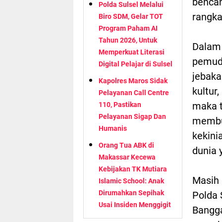
benca
Polda Sulsel Melalui
rangka
Biro SDM, Gelar TOT
Program Paham AI
Tahun 2026, Untuk
Dalam 
Memperkuat Literasi
pemuda
Digital Pelajar di Sulsel
jebaka
Kapolres Maros Sidak
kultur
Pelayanan Call Centre
maka t
110, Pastikan
Pelayanan Sigap Dan
membu
Humanis
kekini
Orang Tua ABK di
dunia 
Makassar Kecewa
Kebijakan TK Mutiara
Masih 
Islamic School: Anak
Dirumahkan Sepihak
Polda 
Usai Insiden Menggigit
Bangga