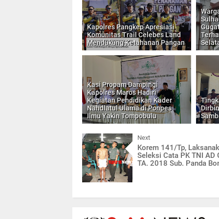
Warg
Sulha
Kapolres Pangkep Apresiasi
Gugat
Komunitas Trail Celebes Land
Terha
Mendukung Ketahanan Pangan
Selat
Kasi Propam Dampingi
Kapolres Maros Hadiri
Kegiatan Pendidikan Kader
Ting
Nahdlatul Ulama di Ponpes
Dirbi
Ilmu Yakin Tompobulu
Samba
Next
Korem 141/Tp, Laksana
Seleksi Cata PK TNI AD G
TA. 2018 Sub. Panda Bo