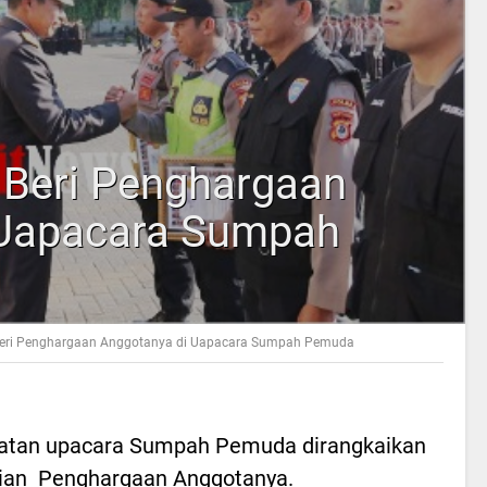
, Beri Penghargaan
 Uapacara Sumpah
 Beri Penghargaan Anggotanya di Uapacara Sumpah Pemuda
ingatan upacara Sumpah Pemuda dirangkaikan
ian Penghargaan Anggotanya.