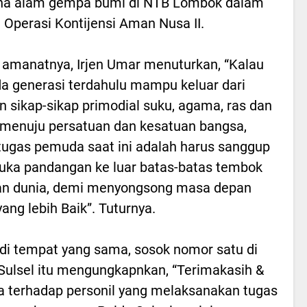
na alam gempa bumi di NTB Lombok dalam
 Operasi Kontijensi Aman Nusa II.
amanatnya, Irjen Umar menuturkan, “Kalau
 generasi terdahulu mampu keluar dari
n sikap-sikap primodial suku, agama, ras dan
, menuju persatuan dan kesatuan bangsa,
ugas pemuda saat ini adalah harus sanggup
ka pandangan ke luar batas-batas tembok
an dunia, demi menyongsong masa depan
yang lebih Baik”. Tuturnya.
di tempat yang sama, sosok nomor satu di
Sulsel itu mengungkapnkan, “Terimakasih &
 terhadap personil yang melaksanakan tugas