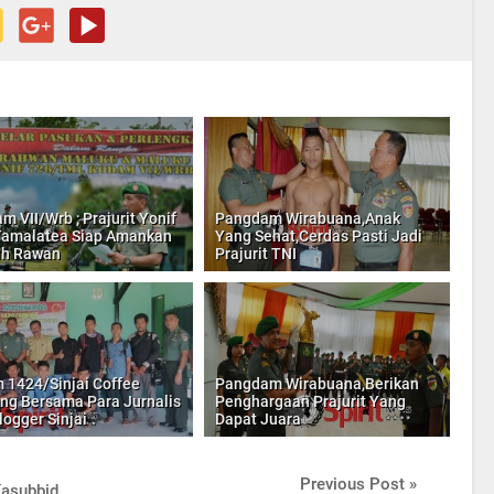
m VII/Wrb ; Prajurit Yonif
Pangdam Wirabuana,Anak
amalatea Siap Amankan
Yang Sehat,Cerdas Pasti Jadi
ah Rawan
Prajurit TNI
 1424/Sinjai Coffee
Pangdam Wirabuana,Berikan
ng Bersama Para Jurnalis
Penghargaan Prajurit Yang
logger Sinjai
Dapat Juara
Previous Post »
Kasubbid