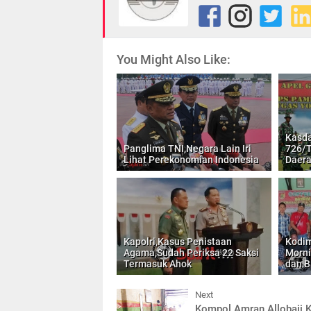
You Might Also Like:
Kasda
Panglima TNI,Negara Lain Iri
726/T
Lihat Perekonomian Indonesia
Daer
Kapolri,Kasus Penistaan
Kodim
Agama,Sudah Periksa 22 Saksi
Morni
Termasuk Ahok
dan B
Next
Kompol Amran Allobaji 