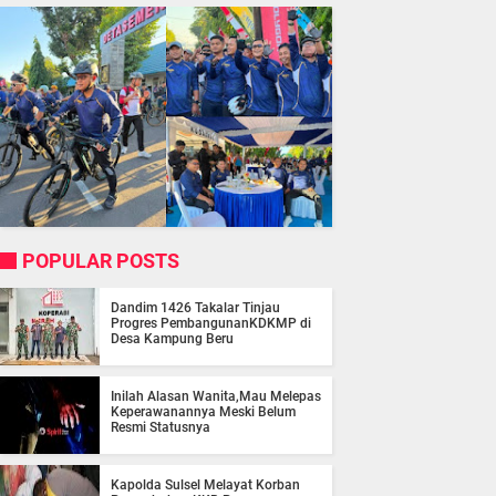
POPULAR POSTS
Dandim 1426 Takalar Tinjau
Progres PembangunanKDKMP di
Desa Kampung Beru
Inilah Alasan Wanita,Mau Melepas
Keperawanannya Meski Belum
Resmi Statusnya
Kapolda Sulsel Melayat Korban