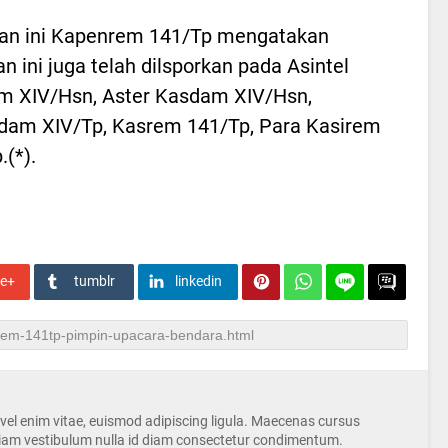
an ini Kapenrem 141/Tp mengatakan
an ini juga telah dilsporkan pada Asintel
m XIV/Hsn, Aster Kasdam XIV/Hsn,
dam XIV/Tp, Kasrem 141/Tp, Para Kasirem
.(*).
le+
tumblr
linkedin
s vel enim vitae, euismod adipiscing ligula. Maecenas cursus
iam vestibulum nulla id diam consectetur condimentum.