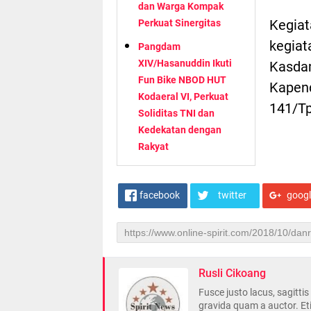
dan Warga Kompak
Kegiat
Perkuat Sinergitas
kegiat
Pangdam
XIV/Hasanuddin Ikuti
Kasda
Fun Bike NBOD HUT
Kapen
Kodaeral VI, Perkuat
141/Tp
Soliditas TNI dan
Kedekatan dengan
Rakyat
facebook
twitter
goog
Rusli Cikoang
Fusce justo lacus, sagitti
gravida quam a auctor. Et