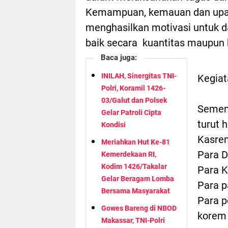
Kemampuan, kemauan dan upay
menghasilkan motivasi untuk 
baik secara kuantitas maupun k
Baca juga:
INILAH, Sinergitas TNI-
Kegiat
Polri, Koramil 1426-
03/Galut dan Polsek
Sement
Gelar Patroli Cipta
turut 
Kondisi
Kasrem
Meriahkan Hut Ke-81
Para D
Kemerdekaan RI,
Kodim 1426/Takalar
Para K
Gelar Beragam Lomba
Para p
Bersama Masyarakat
Para p
Gowes Bareng di NBOD
korem
Makassar, TNI-Polri