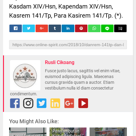
Kasdam XIV/Hsn, Kapendam XIV/Hsn,
Kasrem 141/Tp, Para Kasirem 141/Tp. (*).
Rusli Cikoang
Fusce justo lacus, sagittis vel enim vitae,
euismod adipiscing ligula. Maecenas
cursus gravida quam a auctor. Etiam
vestibulum nulla id diam consectetur
condimentum.
You Might Also Like:
Semarak
Penyambutan
Kapolds Sulsel
Kapolda Sulsel