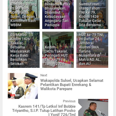
Kunjungi Ruang
Bersama Ketua
Sambut Hari
PESAT Biro
Bhayangkari,
Ulang Tahun
SDM Polda
Disambut
TNI Ke 79,
Sulsel, Dengan
Kebudayaan
Kodim 1426
Komitmen Raih
Angngaru-Tari
Takalar Gelar
WBBM
Paduppa
Doa Bersama
Personel
Koramil 1426-
05/Marbo
HUT ke-79 TNI,
Kodim 1426
Ini Daftar 24
Takalar,
Jenderal
Bersama
Kodim
Alumni SMA
Masyarakat
2426/Takalar,
Taruna
Kerja Bakti
Peringati HUT
Nusantara di
Bersihkan
TNI ke 79
Matra AD, AL,
Selokan
Tahun 2024
dan AU
Next
Wakapolda Sulsel, Ucapkan Selamat
Pelantikan Bupati Enrekang &
Walikota Parepare
Previous
Kasrem 141/Tp Letkol Inf Bobbie
Triyantho, S.I.P. Tutup Latihan Posko
I Yonif 726/Tml