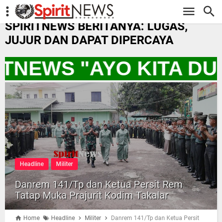
-->
SPIRITNEWS BERITANYA: LUGAS,
JUJUR DAN DAPAT DIPERCAYA
RITNEWS "AYO KITA D
Headline
Militer
Danrem 141/Tp dan Ketua Persit Rem
Tatap Muka Prajurit Kodim Takalar
Home
Headline
Militer
Danrem 141/Tp dan Ketua Persit