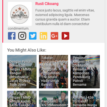
Rusli Cikoang
Fusce justo lacus, sagittis vel enim vitae,
euismod adipiscing ligula. Maecenas
cursus gravida quam a auctor. Etiam
vestibulum nulla id diam consectetur
condimentum.
You Might Also Like:
Dandim 1426-
Takalar:
Personel
Dengan Penuh
Program TMMD
Koramil 1426-
Semangat
Adalah
05/Marbo
Satgas TMMD
Panggilan
Bersama
Bangun
Pengabdian,
Komponen
Infrastruktur
TNI Selalu
Pendukung
Jalan Di Desa
Hadir untuk
Patroli
Tope Jawa
Rakyat
Bersama
Apel Pagi
Satgas TMMD
Koramil 1426-
ke-126 Kodim
Pangdam
03/Galut
1426/Takalar,
XIV/Hasanuddin
Bersama Warga