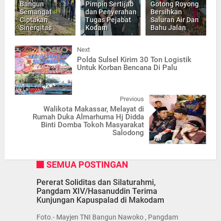
Bangun
Pimpin Sertijab
Gotong Royong
Semangat
dan Penyerahan
Bersihkan
Ciptakan
Tugas Pejabat
Saluran Air Dan
Sinergitas
Kodam
Bahu Jalan
Next
Polda Sulsel Kirim 30 Ton Logistik
Untuk Korban Bencana Di Palu
Previous
Walikota Makassar, Melayat di
Rumah Duka Almarhuma Hj Didda
Binti Domba Tokoh Masyarakat
Salodong
SEMUA POSTINGAN
Pererat Soliditas dan Silaturahmi,
Pangdam XIV/Hasanuddin Terima
Kunjungan Kapuspalad di Makodam
Foto.- Mayjen TNI Bangun Nawoko , Pangdam