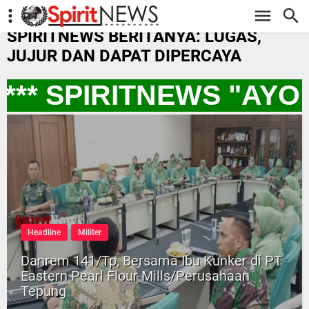
-->
SPIRITNEWS BERITANYA: LUGAS,
JUJUR DAN DAPAT DIPERCAYA
** SPIRITNEWS "AYO
Headline
Militer
Danrem 141/Tp, Bersama Ibu Kunker di PT
Eastern Pearl Flour Mills/Perusahaan
Tepung