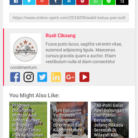
Rusli Cikoang
Fusce justo lacus, sagittis vel enim vitae,
euismod adipiscing ligula. Maecenas
cursus gravida quam a auctor. Etiam
vestibulum nulla id diam consectetur
condimentum.
You Might Also Like:
Presiden RI
Prabowo
TNI-Polri Gelar
Didampingi
Irjen Pol
Apel Gabungan
Mentan Andi
Yudhiawan
Dan Patroli
Amran Kunker
Didampingi
Bersama,
di Papua
Dirkrimsus dan
Jelang Pilkada
Selatan Tinjau
Kapolrestabes
Serentak Di
PSN Ketahanan
Makassar
Wilayah Kab