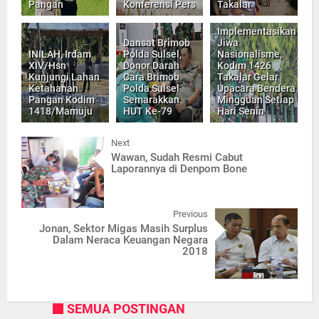
Pangan
Konferensi Pers
Takalar
Implementasikan
Dansat Brimob
Jiwa
INILAH, Irdam
Polda Sulsel,
Nasionalisme,
XIV/Hsn
Donor Darah
Kodim 1426
Kunjungi Lahan
Cara Brimob
Takalar Gelar
Ketahanan
Polda Sulsel
Upacara Bendera
Pangan Kodim
Semarakkan
Mingguan Setiap
1418/Mamuju
HUT Ke-79
Hari Senin
Next
Wawan, Sudah Resmi Cabut
Laporannya di Denpom Bone
Previous
Jonan, Sektor Migas Masih Surplus
Dalam Neraca Keuangan Negara
2018
SEMUA POSTINGAN