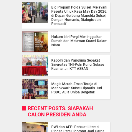
Bid Propam Polda Sulsel, Melayani
Peserta Unjuk Rasa May Day 2026,
di Depan Gerbang Mapolda Sulsel,
Dengan Humanis, Dialogis dan
Persuasif
Hukum Istri Pergi Meninggalkan
Rumah dan Melawan Suami Dalam
Islam
Kapolri dan Panglima Sepakat
Sinergitas TNI-Polri Kunci Sukses
Keamanan KTT ASEAN
Magis Merah-Emas Toraja di
Manokwari: Sulsel Hipnotis Juri
PSDC, Aula Unipa Bergetar!
RECENT POSTS. SIAPAKAH
CALON PRESIDEN ANDA
PWI dan AFPI Perkuat Literasi
Pindar, Pers Didorong Jadi Garda