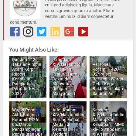
euismod adipiscing ligula. Maecenas
cursus gravida quam a auctor. Etiam
vestibulum nulla id diam consectetur
condimentum.
You Might Also Like:
Kunjungi Korem
141/Toddopuli,
Dandim 1426
Pangdam
Takalar Pimpin
XIV/Hasanuddin
Personel
Acara Korp
Tekankan
Koramil 1426-
Raport
Prajurit Harus
02/Polsel
Kenaikan
Dekat dan
Bersama Warga
Pangkat
Menyatu
Gelar Kerja
Periode 1 April
dengan
Bakti Bersihkan
2026
Masyarakat
Saluran Air
Wujud Peran
Atlet Kodam
Kasdam
Aktif, Babinsa
XIV/Hasanuddin
XIV/Hasanuddin
Koramil 1426-
Borong Empat
Mantapkan
05/Marbo
Medali di
Kesiapan TMMD
Pendampingan
Kejurnas
ke-128 Kodam
Penyaluran BLT
Modern
XIV/Hsn TA