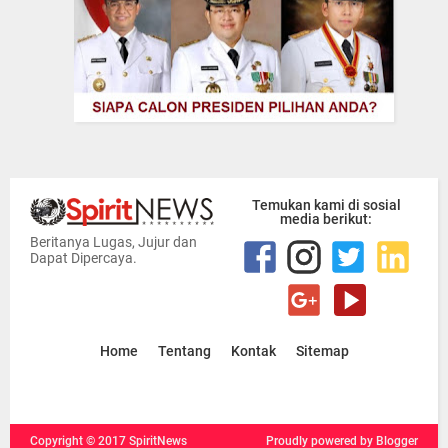
Temukan kami di sosial
media berikut:
Beritanya Lugas, Jujur dan
Dapat Dipercaya.
Home
Tentang
Kontak
Sitemap
Copyright ©
2017
SpiritNews
Proudly powered
by Blogger