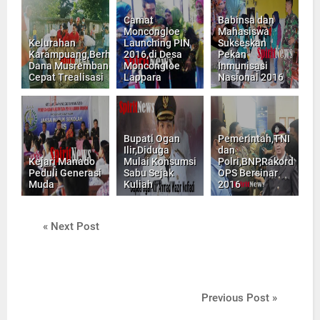
Camat
Babinsa dan
Moncongloe
Mahasiswa
Kelurahan
Launching PIN
Sukseskan
Karampuang,Berharap
2016,di Desa
Pekan
Dana Musrembang
Moncongloe
Inmunisasi
Cepat Trealisasi
Lappara
Nasional 2016
Bupati Ogan
Pemerintah,TNI
Ilir,Diduga
dan
Kejari Manado
Mulai Konsumsi
Polri,BNP,Rakord
Peduli Generasi
Sabu Sejak
OPS Bersinar
Muda
Kuliah
2016
« Next Post
Previous Post »