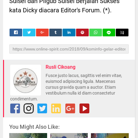
Sulsel dan Pilgub Sulsel berjalan Sukses
kata Dicky diacara Editor's Forum. (*).
Rusli Cikoang
Fusce justo lacus, sagittis vel enim vitae,
euismod adipiscing ligula. Maecenas
cursus gravida quam a auctor. Etiam
vestibulum nulla id diam consectetur
condimentum.
You Might Also Like: