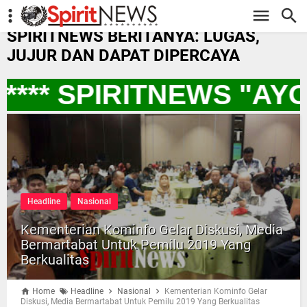
-->
SPIRITNEWS BERITANYA: LUGAS,
JUJUR DAN DAPAT DIPERCAYA
*** SPIRITNEWS "AY
Headline
Nasional
Kementerian Kominfo Gelar Diskusi, Media
Bermartabat Untuk Pemilu 2019 Yang
Berkualitas
Home
Headline
Nasional
Kementerian Kominfo Gelar
Diskusi, Media Bermartabat Untuk Pemilu 2019 Yang Berkualitas