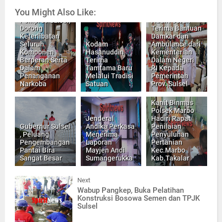
You Might Also Like:
Kapolda Sulsel
Pemprov Sulsel,
Hadiri Serah
Dorong
Terima Bantuan
Keterlibatan
Damkar dan
Seluruh
Kodam
Ambulance dari
Komponen
Hasanuddin
Kementerian
Berperan Serta
Terima
Dalam Negeri
Dalam
Tamtama Baru
RI Kepada
Penanganan
Melalui Tradisi
Pemerintah
Narkoba
Satuan
Prov. Sulsel
Kanit Binmas
Polsek Marbo
Jenderal
Hadiri Rapat
Gubernur Sulsel
Andika Perkasa
Penilaian
, Peluang
Menerima
Penyuluhan
Pengembangan
Laporan
Pertanian
Pantai Bira
Mayjen Andi
Kec.Marbo
Sangat Besar
Sumangerukka
Kab.Takalar
Next
Wabup Pangkep, Buka Pelatihan
Konstruksi Bosowa Semen dan TPJK
Sulsel