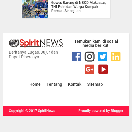
Gowes Bareng di NBOD Makassar,
TNI-Polri dan Warga Kompak
Perkuat Sinergitas
Temukan kami di sosial
media berikut:
Beritanya Lugas, Jujur dan
Dapat Dipercaya.
Home
Tentang
Kontak
Sitemap
Copyright ©
2017
SpiritNews
Proudly powered
by Blogger