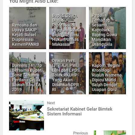
You Might Also Like:
Bupati Gowa,
Peduli
Diuji 6
Terhadap
Rencana dan
Professor di
Sesama,
Upaya SAKIP
Program Strata
Kapolsek
Kejati Sulsel
Tiga (S3) Ilmu
Bajeng Gowa
Diapresiasi
Hukum Unhas
Mandikan
KemenPANRB
Makassar
Orang Gila
Dewan Pers,
Danrem 141/Tp
IJTI, AJI, PWI,
Kapolri, Begini
Bersama Bupati
LBH dan LPDS,
Kronologi
Bone Tanam
Tolak RKUHP
Rusuh Wamena
Perdana Cetak
Yang Akan
Dipicu Murid
Sawah Baru TA
Disahkan DPR -
Salah Dengar
2019
RI
Ucapan Guru
Next
Sekretariat Kabinet Gelar Bimtek
Sistem Informasi
Previous