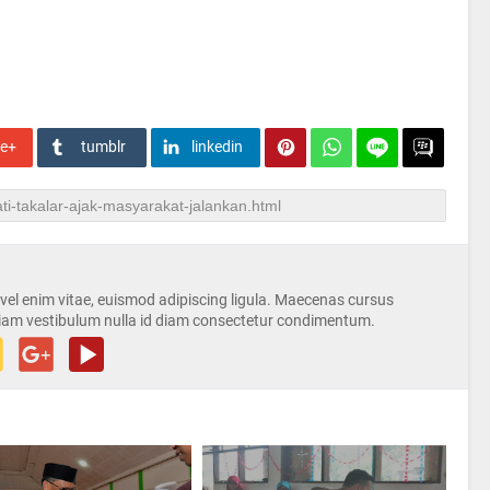
le+
tumblr
linkedin
s vel enim vitae, euismod adipiscing ligula. Maecenas cursus
iam vestibulum nulla id diam consectetur condimentum.