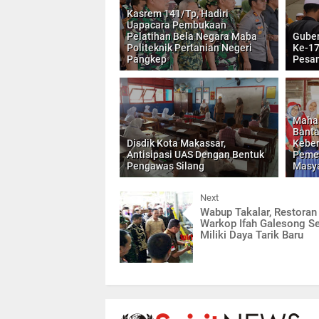
Kasrem 141/Tp, Hadiri
Uapacara Pembukaan
Pelatihan Bela Negara Maba
Guber
Politeknik Pertanian Negeri
Ke-1
Pangkep
Pesan
Mahas
Banta
Disdik Kota Makassar,
Kebe
Antisipasi UAS Dengan Bentuk
Pemer
Pengawas Silang
Masy
Next
Wabup Takalar, Restoran
Warkop Ifah Galesong S
Miliki Daya Tarik Baru