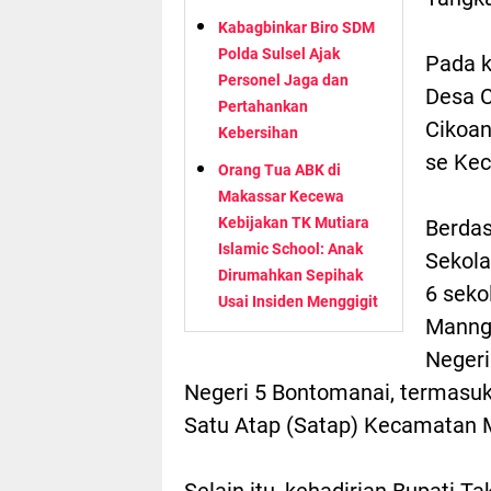
Kabagbinkar Biro SDM
Polda Sulsel Ajak
Pada k
Personel Jaga dan
Desa C
Pertahankan
Cikoan
Kebersihan
se Ke
Orang Tua ABK di
Makassar Kecewa
Kebijakan TK Mutiara
Berdas
Islamic School: Anak
Sekola
Dirumahkan Sepihak
6 seko
Usai Insiden Menggigit
Manng
Negeri
Negeri 5 Bontomanai, termasu
Satu Atap (Satap) Kecamatan 
Selain itu, kehadirian Bupati T