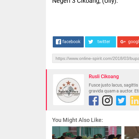
Negeri 3 Cikoang, (Ully).
facebook
twitter
goog
Rusli Cikoang
Fusce justo lacus, sagitti
gravida quam a auctor. Et
You Might Also Like: