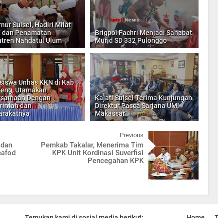
nur Sulsel, Hadiri Milat
7 dan Penamatan
Brigpol Fachri Menjadi Sahabat
tren Nahdatul Ulum
Murid SD 332 Pulonggo
iswa Unhas KKN di Kab
eng, Utamakan
rsamaan Dengan
Kajati Sulsel Terima Kunjungan
intah dan
Direktur Pasca Sarjana UMI
arakatnya
Makassar
Previous
 dan
Pemkab Takalar, Menerima Tim
eafod
KPK Unit Kordinasi Suverfisi
Pencegahan KPK
Temukan kami di sosial media berikut:
Home