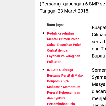
(Persami) gabungan 6 SMP se 
Tanggal 23 Maret 2018.
Baca juga:
Buapat
Peduli Kesehatan
Cikoan
Mental, Brimob Polda
serta 
Sulsel Resmikan Pojok
dan T
Curhat dengan
Bupati
Layanan Psikolog dan
Psikiater
Sement
INILAH, Olahraga
Bersama Persit di Mako
Syamsa
Denpom XIV/4
Masyar
Makassar, Momentum
diacar
Pererat Kebersamaan
menjal
dan Syukuri
Pertambahan Usia
Tangk