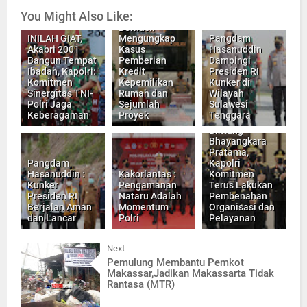
You Might Also Like:
Bareskrim Polri,
Berhasil
INILAH GIAT,
Mengungkap
Pangdam
Akabri 2001
Kasus
Hasanuddin
Bangun Tempat
Pemberian
Dampingi
Ibadah, Kapolri:
Kredit
Presiden RI
Komitmen
Kepemilikan
Kunker di
Sinergitas TNI-
Rumah dan
Wilayah
Polri Jaga
Sejumlah
Sulawesi
Keberagaman
Proyek
Tenggara
Sematkan
Bintang
Bhayangkara
Pratama,
Pangdam
Kapolri
Hasanuddin :
Kakorlantas :
Komitmen
Kunker
Pengamanan
Terus Lakukan
Presiden RI
Nataru Adalah
Pembenahan
Berjalan Aman
Momentum
Organisasi dan
dan Lancar
Polri
Pelayanan
Next
Pemulung Membantu Pemkot
Makassar,Jadikan Makassarta Tidak
Rantasa (MTR)