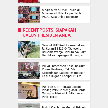
Magis Merah-Emas Toraja di
Manokwari: Sulsel Hipnotis Juri
PSDC, Aula Unipa Bergetar!
RECENT POSTS. SIAPAKAH
CALON PRESIDEN ANDA
Sambut HUT Ke-81 Kemerdekaan
RI, Koramil 1426-04/Galesong
Bersama Warga Gelar Karya Bakti
Bersihkan Lapangan H. Larigau
INILAH Ketegasan Kasat Reskrim
Polres Bantaeng, Tak Ada
Kepentingan Dalam Penanganan
Kasus Dugaan Korupsi PDAM
PWI dan AFPI Perkuat Literasi
Pindar, Pers Didorong Jadi Garda
Terdepan Edukasi Publik Lawan
Pinjol Ilegal
Peduli Kesehatan Mental, Brimob