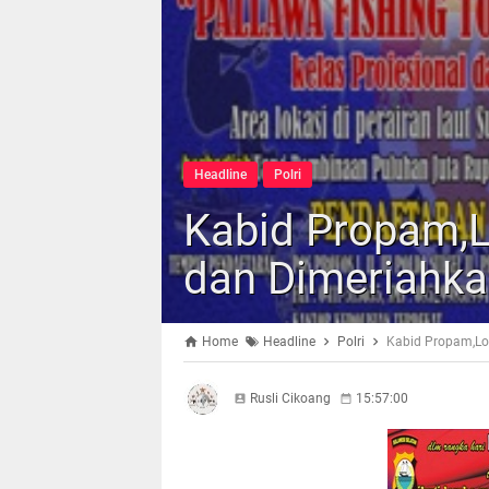
Headline
Polri
Kabid Propam,L
dan Dimeriahka
Home
Headline
Polri
Kabid Propam,Lo
Rusli Cikoang
15:57:00