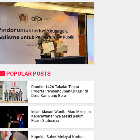
POPULAR POSTS
Dandim 1426 Takalar Tinjau
Progres PembangunanKDKMP di
Desa Kampung Beru
Inilah Alasan Wanita,Mau Melepas
Keperawanannya Meski Belum
Resmi Statusnya
Kapolda Sulsel Melayat Korban