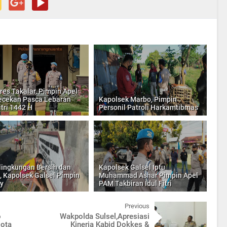
res Takalar, Pimpin Apel
cekan Pasca Lebaran
Kapolsek Marbo, Pimpin
itri 1442 H
Personil Patroli Harkamtibmas
lingkungan Bersih dan
Kapolsek Galsel Iptu
, Kapolsek Galsel Pimpin
Muhammad Ashar Pimpin Apel
y
PAM Takbiran Idul Fitri
Previous
o
Wakpolda Sulsel,Apresiasi
gota
Kinerja Kabid Dokkes &