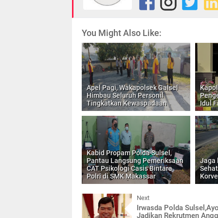
You Might Also Like:
Apel Pagi, Wakapolsek Galsel
Kapol
Himbau Seluruh Personil
Penge
Tingkatkan Kewaspadaan
Idul F
Kabid Propam Polda Sulsel,
Pantau Langsung Pemeriksaan
Jaga 
CAT Psikologi Casis Bintara
Sehat
Polri di SMK Makassar
Korve
Next
Irwasda Polda Sulsel,Ay
Jadikan Rekrutmen Ang