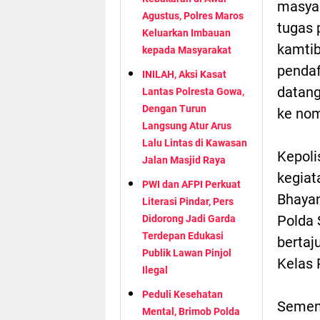
masyar
Agustus, Polres Maros
tugas 
Keluarkan Imbauan
kamtib
kepada Masyarakat
pendaf
INILAH, Aksi Kasat
datang
Lantas Polresta Gowa,
Dengan Turun
ke nom
Langsung Atur Arus
Lalu Lintas di Kawasan
Kepoli
Jalan Masjid Raya
kegiat
PWI dan AFPI Perkuat
Bhayan
Literasi Pindar, Pers
Polda 
Didorong Jadi Garda
Terdepan Edukasi
bertaj
Publik Lawan Pinjol
Kelas 
Ilegal
Peduli Kesehatan
Semen
Mental, Brimob Polda