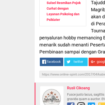
Tajudd
Sulsel Resmikan Pojok
Curhat dengan
Magri
Layanan Psikolog dan
akan d
Psikiater
di Per
Tourna
penyaluran hobby memancing B
menarik sudah menanti Peserta
Pembinaan sampai dengan Gran
facebook
twitter
goog
Rusli Cikoang
Fusce justo lacus, sagitti
gravida quam a auctor. Et