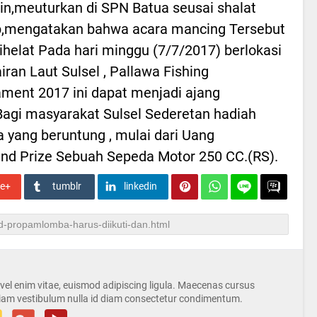
in,meuturkan di SPN Batua seusai shalat
b,mengatakan bahwa acara mancing Tersebut
ihelat Pada hari minggu (7/7/2017) berlokasi
airan Laut Sulsel , Pallawa Fishing
ment 2017 ini dapat menjadi ajang
agi masyarakat Sulsel Sederetan hadiah
 yang beruntung , mulai dari Uang
d Prize Sebuah Sepeda Motor 250 CC.(RS).
le+
tumblr
linkedin
s vel enim vitae, euismod adipiscing ligula. Maecenas cursus
iam vestibulum nulla id diam consectetur condimentum.