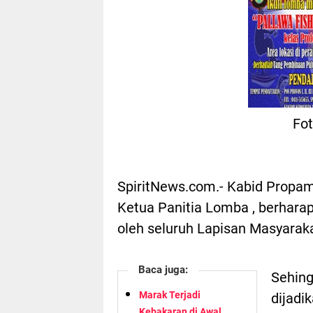
Fo
SpiritNews.com.- Kabid Propam
Ketua Panitia Lomba , berharap
oleh seluruh Lapisan Masyaraka
Baca juga:
Sehing
Marak Terjadi
dijadi
Kebakaran di Awal