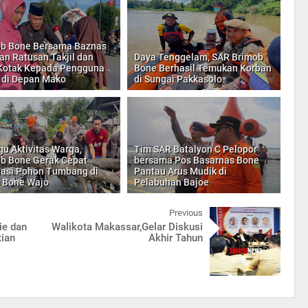
b Bone Bersama Baznas
an Ratusan Takjil dan
Daya Tenggelam, SAR Brimob
Kotak Kepada Pengguna
Bone Berhasil Temukan Korban
 di Depan Mako
di Sungai Pakkasolo
u Aktivitas Warga,
Tim SAR Batalyon C Pelopor
b Bone Gerak Cepat
bersama Pos Basarnas Bone
asi Pohon Tumbang di
Pantau Arus Mudik di
 Bone Wajo
Pelabuhan Bajoe
Previous
ie dan
Walikota Makassar,Gelar Diskusi
tian
Akhir Tahun