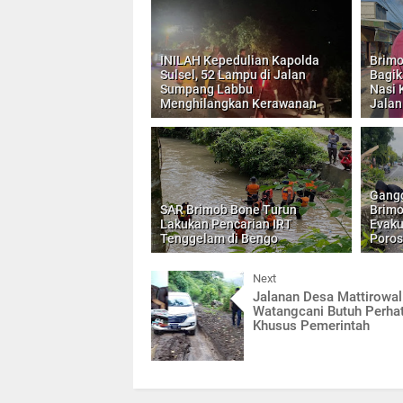
INILAH Kepedulian Kapolda
Brimo
Sulsel, 52 Lampu di Jalan
Bagik
Sumpang Labbu
Nasi 
Menghilangkan Kerawanan
Jalan
Gangg
SAR Brimob Bone Turun
Brimo
Lakukan Pencarian IRT
Evaku
Tenggelam di Bengo
Poros
Next
Jalanan Desa Mattirowal
Watangcani Butuh Perha
Khusus Pemerintah