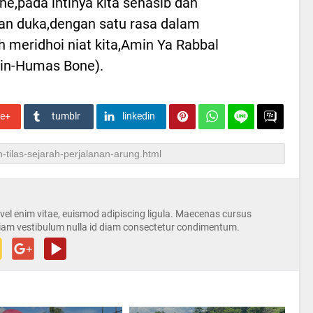
ne,pada intinya kita senasib dan
n duka,dengan satu rasa dalam
 meridhoi niat kita,Amin Ya Rabbal
in-Humas Bone).
le+
tumblr
linkedin
s vel enim vitae, euismod adipiscing ligula. Maecenas cursus
iam vestibulum nulla id diam consectetur condimentum.