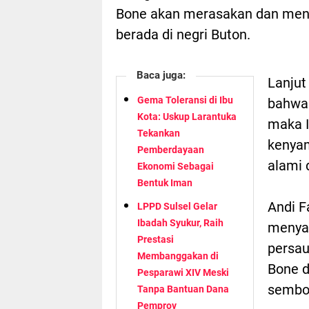
Bone akan merasakan dan me
berada di negri Buton.
Baca juga:
Lanjut
Gema Toleransi di Ibu
bahwa 
Kota: Uskup Larantuka
maka 
Tekankan
kenya
Pemberdayaan
alami 
Ekonomi Sebagai
Bentuk Iman
Andi F
LPPD Sulsel Gelar
Ibadah Syukur, Raih
menya
Prestasi
persau
Membanggakan di
Bone d
Pesparawi XIV Meski
semboy
Tanpa Bantuan Dana
Pemprov