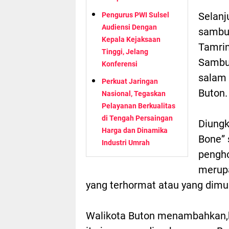
Selanj
Pengurus PWI Sulsel
Audiensi Dengan
sambut
Kepala Kejaksaan
Tamrin
Tinggi, Jelang
Sambut
Konferensi
salam 
Perkuat Jaringan
Buton.
Nasional, Tegaskan
Pelayanan Berkualitas
di Tengah Persaingan
Diungk
Harga dan Dinamika
Bone” 
Industri Umrah
pengho
merup
yang terhormat atau yang dimu
Walikota Buton menambahkan,