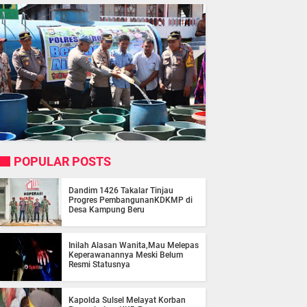
POPULAR POSTS
Dandim 1426 Takalar Tinjau
Progres PembangunanKDKMP di
Desa Kampung Beru
Inilah Alasan Wanita,Mau Melepas
Keperawanannya Meski Belum
Resmi Statusnya
Kapolda Sulsel Melayat Korban