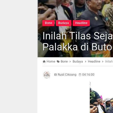
Bone
Budaya
Headline
Inilah Tilas Se
Palakka di But
Home
Bone
Budaya
Headline
Inila
Rusli Cikoang
04:16:00