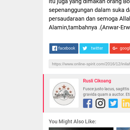
itu juga yang dimakan orang Bo
sepenanggungan dalam suka da
persaudaraan dan semoga Allah
Alamin,tambahnya .(Anwar-Erw
facebook
twitter
goog
Rusli Cikoang
Fusce justo lacus, sagitti
gravida quam a auctor. Et
You Might Also Like: