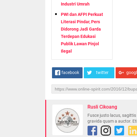
Industri Umrah
PWI dan AFPI Perkuat
Literasi Pindar, Pers
Didorong Jadi Garda
Terdepan Edukasi
Publik Lawan Pinjol
Ilegal
facebook
twitter
goog
Rusli Cikoang
Fusce justo lacus, sagitti
gravida quam a auctor. Et