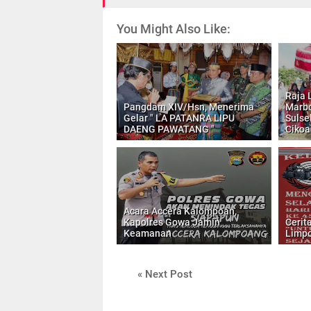
You Might Also Like:
Raja 
Pangdam XIV/Hsn, Menerima
Marbo
Gelar " LA PATANRA LIPU
Sulse
DAENG PAWATANG "
Cikoa
Acara Accera Kalompoan,
Kapolres Gowa Jamin
Cerit
Keamanan
Limpo
« Next Post