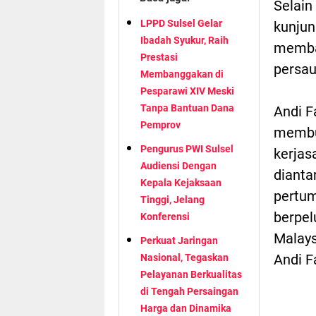
Selain
LPPD Sulsel Gelar
kunjun
Ibadah Syukur, Raih
memba
Prestasi
persau
Membanggakan di
Pesparawi XIV Meski
Tanpa Bantuan Dana
Andi F
Pemprov
membuk
Pengurus PWI Sulsel
kerjas
Audiensi Dengan
dianta
Kepala Kejaksaan
pertum
Tinggi, Jelang
berpel
Konferensi
Malays
Perkuat Jaringan
Andi F
Nasional, Tegaskan
Pelayanan Berkualitas
di Tengah Persaingan
Harga dan Dinamika