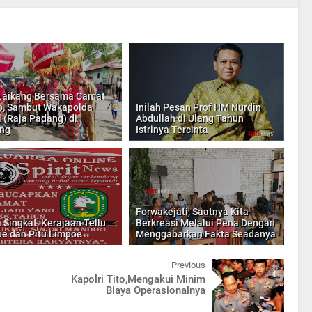
Laikang Bersama Camat
, Sambut Wakapolda
Inilah Pesan Prof HM Nurdin
l (Raja Padang) di
Abdullah di Ulang Tahun
ng
Istrinya Tercinta
Forwakejati, Saatnya Kita
a Singkat, Kerajaan Tellu
Berkreasi Melalui Pena Dengan
e dan Pitu Limpoe
Menggabarkan Fakta Seadanya
Previous
Kapolri Tito,Mengakui Minim
Biaya Operasionalnya