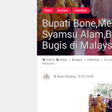
Bone
Budaya
Headline
Bupati Bone,Me
Syamsu Alam,B
Bugis di Malays
Home
Bone
Budaya
Headline
Bupat
Malaysia
Rusli Cikoang
05:25:00