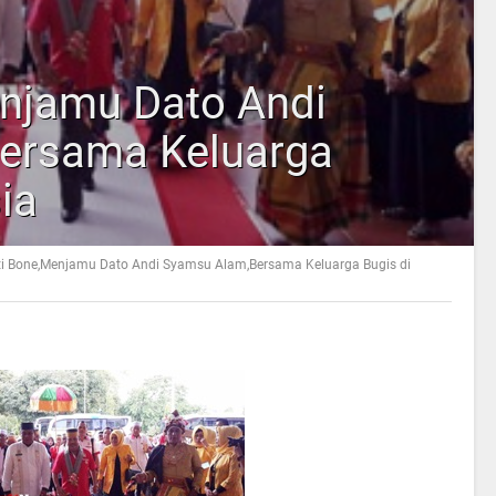
njamu Dato Andi
ersama Keluarga
ia
i Bone,Menjamu Dato Andi Syamsu Alam,Bersama Keluarga Bugis di