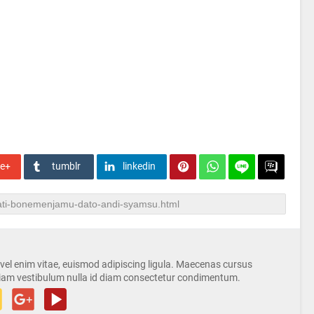
le+
tumblr
linkedin
s vel enim vitae, euismod adipiscing ligula. Maecenas cursus
iam vestibulum nulla id diam consectetur condimentum.