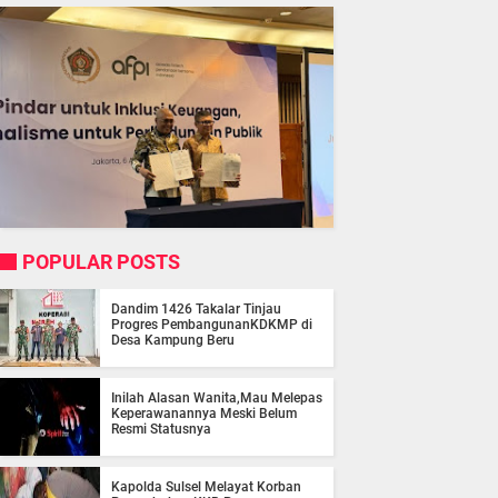
POPULAR POSTS
Dandim 1426 Takalar Tinjau
Progres PembangunanKDKMP di
Desa Kampung Beru
Inilah Alasan Wanita,Mau Melepas
Keperawanannya Meski Belum
Resmi Statusnya
Kapolda Sulsel Melayat Korban