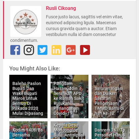
Rusli Cikoang
Fusce justo lacus, sagittis vel enim vitae,
euismod adipiscing ligula. Maecenas
cursus gravida quam a auctor. Etiam
vestibulum nulla id diam consectetur
condimentum.
You Might Also Like:
Baleho Paslon
Pangdam
Bupati Dan
Hasanuddin
Saluran Irigasi
Wakil Bupati
Serahkan APD
dan Duiker
Maros Untuk
ke Rumah Sakit
Sasaran
Semua Di
Rujukan
Pengerjaan
Pilkada 2020
Penanganan
TMMD Barru di
Mulai Dipasang
Covid -19
hari ke-12
Kepala Desa
Kodim 1408/Bs
Moncongloe
Danrem 141/Tp,
Bersama
Bulu, Antisipasi
Personel Harus