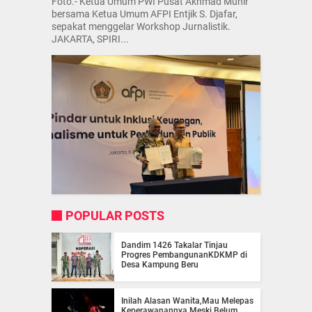
Foto.- Ketua Umum PWI Pusat Akhmad Munir
bersama Ketua Umum AFPI Entjik S. Djafar,
sepakat menggelar Workshop Jurnalistik.
JAKARTA, SPIRI...
POPULAR POSTS
Dandim 1426 Takalar Tinjau
Progres PembangunanKDKMP di
Desa Kampung Beru
Inilah Alasan Wanita,Mau Melepas
Keperawanannya Meski Belum