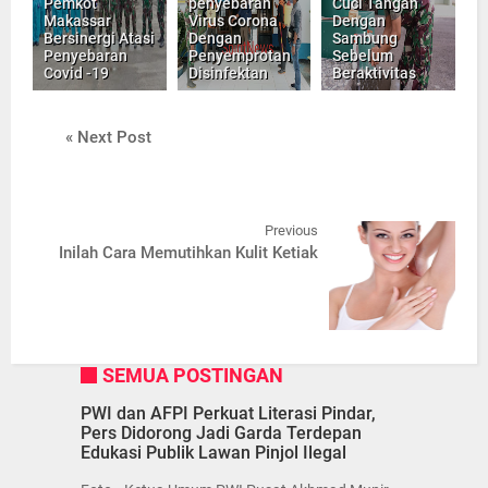
Pemkot
penyebaran
Cuci Tangan
Makassar
Virus Corona
Dengan
Bersinergi Atasi
Dengan
Sambung
Penyebaran
Penyemprotan
Sebelum
Covid -19
Disinfektan
Beraktivitas
« Next Post
Previous
Inilah Cara Memutihkan Kulit Ketiak
SEMUA POSTINGAN
PWI dan AFPI Perkuat Literasi Pindar,
Pers Didorong Jadi Garda Terdepan
Edukasi Publik Lawan Pinjol Ilegal