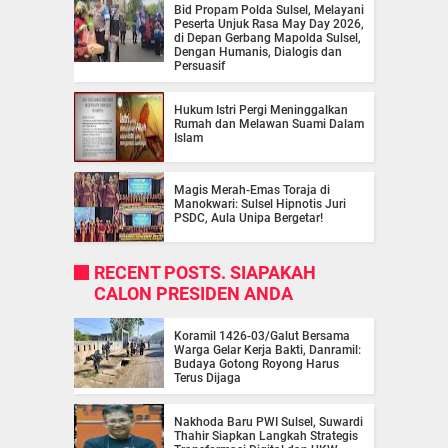
Bid Propam Polda Sulsel, Melayani
Peserta Unjuk Rasa May Day 2026,
di Depan Gerbang Mapolda Sulsel,
Dengan Humanis, Dialogis dan
Persuasif
Hukum Istri Pergi Meninggalkan
Rumah dan Melawan Suami Dalam
Islam
Magis Merah-Emas Toraja di
Manokwari: Sulsel Hipnotis Juri
PSDC, Aula Unipa Bergetar!
RECENT POSTS. SIAPAKAH
CALON PRESIDEN ANDA
Koramil 1426-03/Galut Bersama
Warga Gelar Kerja Bakti, Danramil:
Budaya Gotong Royong Harus
Terus Dijaga
Nakhoda Baru PWI Sulsel, Suwardi
Thahir Siapkan Langkah Strategis