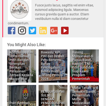
Fusce justo lacus, sagittis vel enim vitae,
euismod adipiscing ligula. Maecenas
cursus gravida quam a auctor. Etiam
vestibulum nulla id diam consectetur
condimentum.
You Might Also Like:
INILAH,
INILAH
Langkah
Polri, KPU,
Silaturahmi
Kompolnas dan
Bawaslu, KPI,
Bareng
Divisi Humas
PWI dan Dewan
Masyarakat di
Polri Bangun
Pers Bertemu,
Papua Barat,
Sinergitas
Bahas
Kapolri: TNI-
Berikan
Pencegahan
Polri Solid dan
Pelayanan
Berita Hoax
Siap Kawal
Terbaik Kepada
Jelang Pemilu
Program
Masyarakat
2024
Pemerintah
Mafia Tanah
PENGURUS PWI
Semakin Ganas,
SULSEL
Pemerintah
DENGAN
Minta
Polri Kembali
PENGURUS PWI
Masyarakat