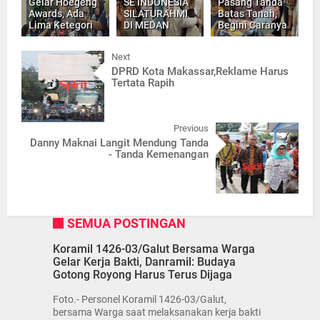
Gelar Hoegeng
SE INDONESIA
Pasang Tanda
Awards, Ada
SILATURAHMI
Batas Tanah,
Lima Ketegori
DI MEDAN
Begini Caranya
Next
DPRD Kota Makassar,Reklame Harus
Tertata Rapih
Previous
Danny Maknai Langit Mendung Tanda
- Tanda Kemenangan
SEMUA POSTINGAN
Koramil 1426-03/Galut Bersama Warga
Gelar Kerja Bakti, Danramil: Budaya
Gotong Royong Harus Terus Dijaga
Foto.- Personel Koramil 1426-03/Galut,
bersama Warga saat melaksanakan kerja bakti