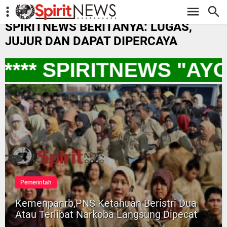
-->
SPIRITNEWS BERITANYA: LUGAS,
JUJUR DAN DAPAT DIPERCAYA
*** SPIRITNEWS "AY
Pemerintah
Kemenpanrb,PNS Ketahuan Beristri Dua
Atau Terlibat Narkoba Langsung Dipecat