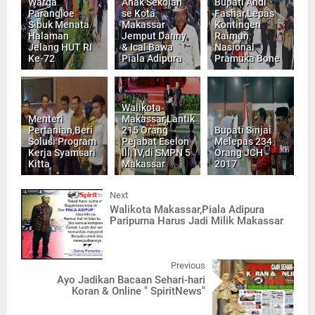
Warga
Anak Sekolah
Bupati Andi
Parangloe
se Kota
Fashar,Lepas
Sibuk Menata
Makassar
Kontingen
Halaman
Jemput Danny
Raimun
Jelang HUT RI
& Ical Bawa
Nasional
Ke-72
Piala Adipura
Pramuka Bone
Walikota
Menteri
Makassar,Lantik
Pertanian,Beri
215 Orang
Bupati Sinjai
Solusi Program
Pejabat Eselon
Melepas 234
Kerja Syamsari
lll, IV,di SMPN 5
Orang JCH
Kitta
Makassar
2017
Next
Walikota Makassar,Piala Adipura
Paripurna Harus Jadi Milik Makassar
Previous
Ayo Jadikan Bacaan Sehari-hari
Koran & Online " SpiritNews"