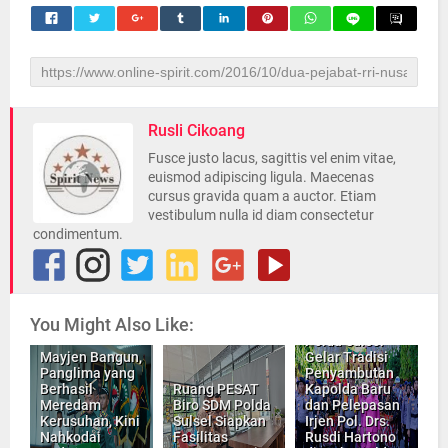
Rusli Cikoang
Fusce justo lacus, sagittis vel enim vitae,
euismod adipiscing ligula. Maecenas
cursus gravida quam a auctor. Etiam
vestibulum nulla id diam consectetur
condimentum.
You Might Also Like:
Polda Sulsel
Mayjen Bangun,
Gelar Tradisi
Panglima yang
Penyambutan
Berhasil
Ruang PESAT
Kapolda Baru
Meredam
Biro SDM Polda
dan Pelepasan
Kerusuhan, Kini
Sulsel Siapkan
Irjen Pol. Drs.
Nahkodai
Fasilitas
Rusdi Hartono