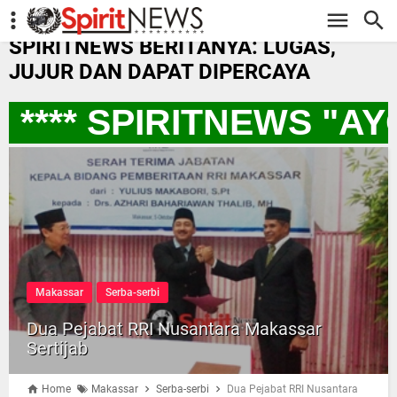
-->
SPIRITNEWS BERITANYA: LUGAS,
JUJUR DAN DAPAT DIPERCAYA
**** SPIRITNEWS "A
Makassar
Serba-serbi
Dua Pejabat RRI Nusantara Makassar
Sertijab
Home
Makassar
Serba-serbi
Dua Pejabat RRI Nusantara