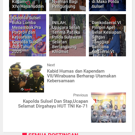
Kodam
Nyaman Bagi
di Mako Polda
XIV/Hasanuddin
Pengunjung
Sulsel
Kapolda Sulsel
Buka Lomba
INILAH,
Dankodaeral VI
Menembak Pra
Upacara Serah
Pimpin Apel
Porprov dan
Terima Pataka
Gelar Kesiapan
Kejuaraan
Polda Sulawesi
Satgas
Kapolda Sulsel
Selatan
Tanggap
Cup Tahun
Berlangsung
Bencana
2025
Khidmat
Kodaeral VI
Next
Kabid Humas dan Kapendam
VII/Wirabuana Berharap Utamakan
Kebersamaan
Previous
Kapolda Sulsel Dan Stap,Ucapan
Selamat Dirgahayu HUT TNI Ke-71