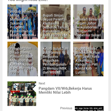
Wagub Sulsel,
Minta
Bupati Sinjai,
Mahasiswa
Lepas Peserta
Menteri Besar
Dukung
Karnaval
Negeri Johor
Program
Semarak Tahun
Berkolaborasi
Pemerintah di
Baru Islam
Dengan
Bidang Maritim
1441 H/2019 M
Gubernur Sulsel
178
Penghargaan
Kejati Sulut Dan
Bupati Husler,
Diraih Danny
Jajarannya
Saksikan Ketua
Pomanto, Saat
Berupaya
PWI Luwu Raya
Menjabat Wali
Wujudkan
Kukuhkan
Kota Makassar
Pembangunan
Pengurus PWI
di Priode 2014
ZI Menuju WBK
Korda Kab
-2019
dan WBBM
Lutim
Next
Pangdam VII/Wrb,Bekerja Harus
Memliki Nilai Lebih
Previous