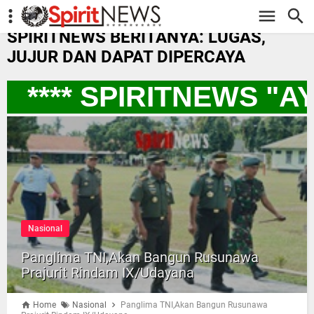
-->
SPIRITNEWS BERITANYA: LUGAS,
JUJUR DAN DAPAT DIPERCAYA
**** SPIRITNEWS "A
Nasional
Panglima TNI,Akan Bangun Rusunawa
Prajurit Rindam IX/Udayana
Home
Nasional
Panglima TNI,Akan Bangun Rusunawa