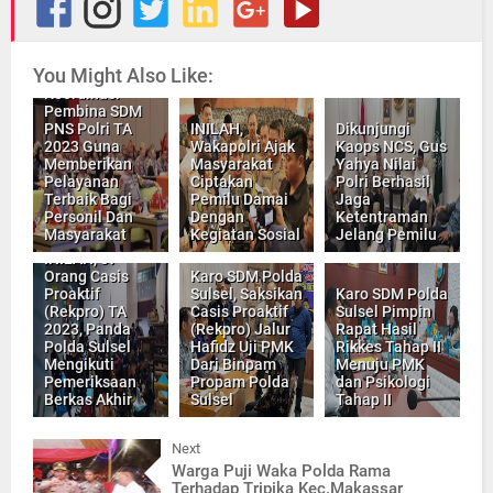
SDM Polda
Sulsel, Gelar
You Might Also Like:
Rapat
Koordinasi
Pembina SDM
PNS Polri TA
INILAH,
Dikunjungi
2023 Guna
Wakapolri Ajak
Kaops NCS, Gus
Memberikan
Masyarakat
Yahya Nilai
Pelayanan
Ciptakan
Polri Berhasil
Terbaik Bagi
Pemilu Damai
Jaga
Personil Dan
Dengan
Ketentraman
Masyarakat
Kegiatan Sosial
Jelang Pemilu
INILAH, 37
Orang Casis
Karo SDM Polda
Proaktif
Sulsel, Saksikan
Karo SDM Polda
(Rekpro) TA
Casis Proaktif
Sulsel Pimpin
2023, Panda
(Rekpro) Jalur
Rapat Hasil
Polda Sulsel
Hafidz Uji PMK
Rikkes Tahap II
Mengikuti
Dari Binpam
Menuju PMK
Pemeriksaan
Propam Polda
dan Psikologi
Berkas Akhir
Sulsel
Tahap II
Next
Warga Puji Waka Polda Rama
Terhadap Tripika Kec.Makassar