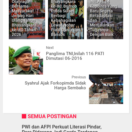
Olahraga
Bhayangkara
INILAH, 14
Bersama
ke-80, Brimob
Kapolres Yang
Masyarakat
Polda Sulsel
Baru Segera
Jelang Hari
Berbagi
Beradaptasi
Ulang Tahun
Kebahagiaan
dan
Bhayangkara
Lewat Nobar
Menjalankan
ke- 80 Tahun
Piala Dunia dan
Tugasnya
2026
Bansos
Dengan Baik
Next
Panglima TNI,Inilah 116 PATI
Dimutasi 06-2016
Previous
Syahrul Ajak Forkopimda Sidak
Harga Sembako
SEMUA POSTINGAN
PWI dan AFPI Perkuat Literasi Pindar,