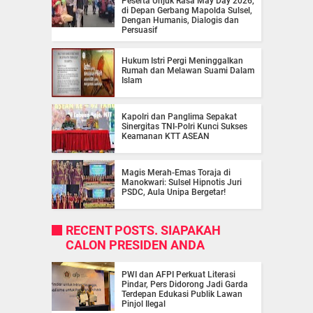
Peserta Unjuk Rasa May Day 2026,
di Depan Gerbang Mapolda Sulsel,
Dengan Humanis, Dialogis dan
Persuasif
Hukum Istri Pergi Meninggalkan
Rumah dan Melawan Suami Dalam
Islam
Kapolri dan Panglima Sepakat
Sinergitas TNI-Polri Kunci Sukses
Keamanan KTT ASEAN
Magis Merah-Emas Toraja di
Manokwari: Sulsel Hipnotis Juri
PSDC, Aula Unipa Bergetar!
RECENT POSTS. SIAPAKAH
CALON PRESIDEN ANDA
PWI dan AFPI Perkuat Literasi
Pindar, Pers Didorong Jadi Garda
Terdepan Edukasi Publik Lawan
Pinjol Ilegal