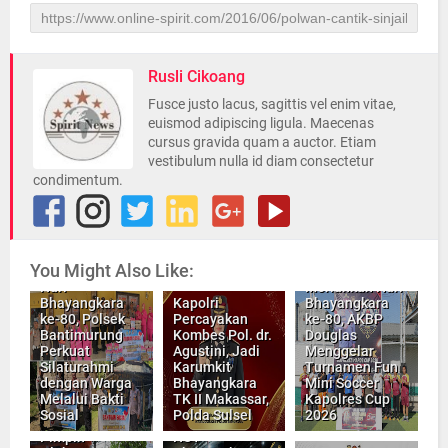
Rusli Cikoang
Fusce justo lacus, sagittis vel enim vitae,
euismod adipiscing ligula. Maecenas
cursus gravida quam a auctor. Etiam
vestibulum nulla id diam consectetur
condimentum.
INILAH,
You Might Also Like:
Momentum
Hari
Meriahkan Hari
Bhayangkara
Kapolri
Bhayangkara
ke-80, Polsek
Percayakan
ke-80, AKBP
Bantimurung
Kombes Pol. dr.
Douglas
Perkuat
Agustini, Jadi
Menggelar
Silaturahmi
Karumkit
Turnamen Fun
dengan Warga
Bhayangkara
Mini Soccer
Melalui Bakti
TK II Makassar,
Kapolres Cup
Sosial
Polda Sulsel
2026
Kapolda Sulsel
Pimpin
HUT