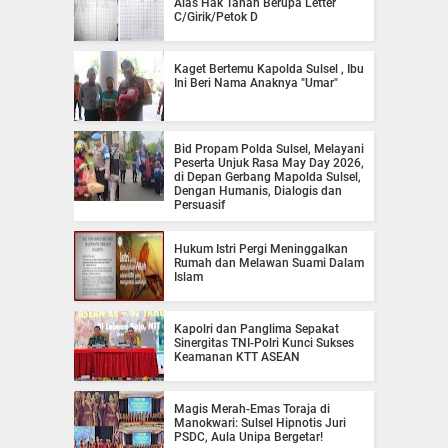
Alas Hak Tanah Berupa Letter
C/Girik/Petok D
Kaget Bertemu Kapolda Sulsel , Ibu
Ini Beri Nama Anaknya "Umar"
Bid Propam Polda Sulsel, Melayani
Peserta Unjuk Rasa May Day 2026,
di Depan Gerbang Mapolda Sulsel,
Dengan Humanis, Dialogis dan
Persuasif
Hukum Istri Pergi Meninggalkan
Rumah dan Melawan Suami Dalam
Islam
Kapolri dan Panglima Sepakat
Sinergitas TNI-Polri Kunci Sukses
Keamanan KTT ASEAN
Magis Merah-Emas Toraja di
Manokwari: Sulsel Hipnotis Juri
PSDC, Aula Unipa Bergetar!