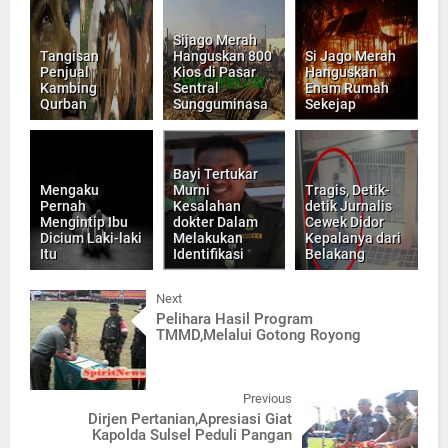
Sijago Merah
Tangisan
Hanguskan 800
Si Jago Merah
Penjual
Kios di Pasar
Hanguskan
Kambing
Sentral
Enam Rumah
Qurban
Sungguminasa
Sekejap
Bayi Tertukar
Mengaku
Murni
Tragis, Detik-
Pernah
Kesalahan
detik Jurnalis
Mengintip Ibu
dokter Dalam
Cewek Didor
Dicium Laki-laki
Melakukan
Kepalanya dari
Itu
Identifikasi
Belakang
Next
Pelihara Hasil Program
TMMD,Melalui Gotong Royong
Previous
Dirjen Pertanian,Apresiasi Giat
Kapolda Sulsel Peduli Pangan