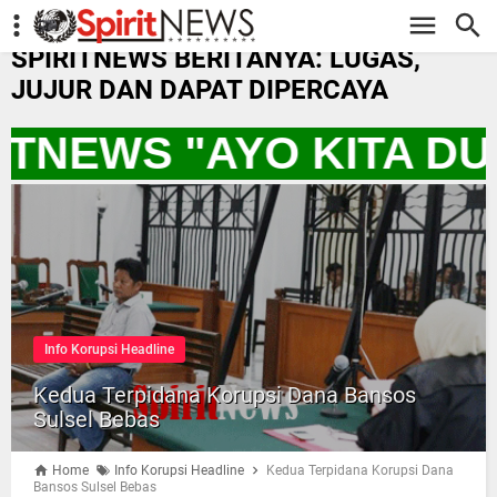
-->
SPIRITNEWS BERITANYA: LUGAS,
JUJUR DAN DAPAT DIPERCAYA
RITNEWS "AYO KITA 
Info Korupsi Headline
Kedua Terpidana Korupsi Dana Bansos
Sulsel Bebas
Home
Info Korupsi Headline
Kedua Terpidana Korupsi Dana
Bansos Sulsel Bebas