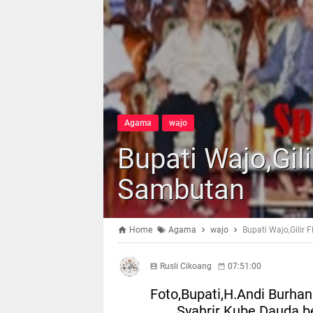
Agama
wajo
Bupati Wajo,Gi
Sambutan
Home
Agama
wajo
Bupati Wajo,Gili
Rusli Cikoang
07:51:00
Foto,Bupati,H.Andi Burhan
Syahrir Kube Dauda 