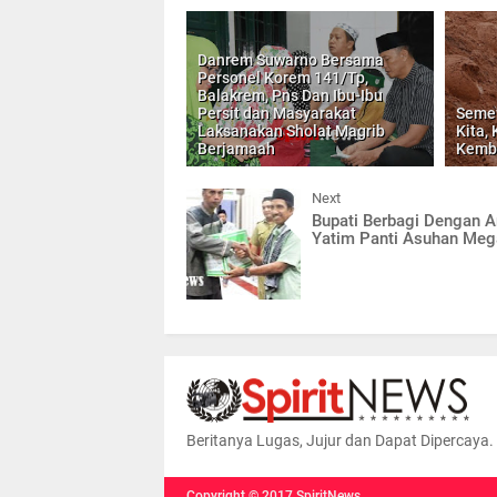
Danrem Suwarno Bersama
Personel Korem 141/Tp,
Balakrem, Pns Dan Ibu-Ibu
Persit dan Masyarakat
Seme
Laksanakan Sholat Magrib
Kita,
Berjamaah
Kemb
Next
Bupati Berbagi Dengan 
Yatim Panti Asuhan Meg
Beritanya Lugas, Jujur dan Dapat Dipercaya.
Copyright ©
2017
SpiritNews