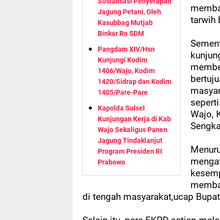
Sosialisasi Penyerapan
membaw
Jagung Petani, Oleh
tarwih
Kasubbag Mutjab
Binkar Ro SDM
Sement
Pangdam XIV/Hsn
kunjun
Kunjungi Kodim
member
1406/Wajo, Kodim
bertuju
1420/Sidrap dan Kodim
masyar
1405/Pare-Pare
sepert
Kapolda Sulsel
Wajo, K
Kunjungan Kerja di Kab
Sengka
Wajo Sekaligus Panen
Jagung Tindaklanjut
Menuru
Program Presiden RI
menga
Prabowo
kesemp
membaw
di tengah masyarakat,ucap Bupat