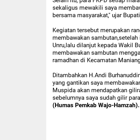
Selain itu, para FKPD setiap ma
sekaligus mewakili saya membaw
bersama masyarakat," ujar Bupat
Kegiatan tersebut merupakan ran
membawakan sambutan,setelah it
Unru,lalu dilanjut kepada Wakil 
membawakan sambutan menggantik
ramadhan di Kecamatan Maniang
Ditambahkan H.Andi Burhanuddi
yang gantikan saya membawakan 
Muspida akan mendapatkan gilir
sebelumnya saya sudah gilir par
(Humas Pemkab Wajo-Hamzah).