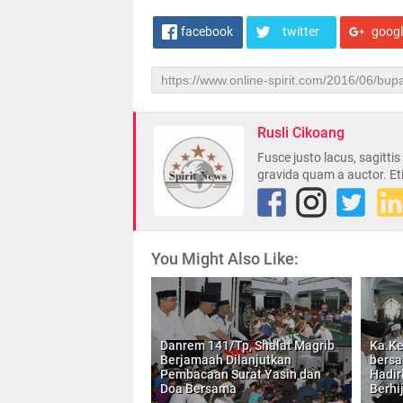
facebook
twitter
goog
Rusli Cikoang
Fusce justo lacus, sagitti
gravida quam a auctor. Et
You Might Also Like:
Danrem 141/Tp, Shalat Magrib
Ka.Ke
Berjamaah Dilanjutkan
bersa
Pembacaan Surat Yasin dan
Hadiri
Doa Bersama
Berhi