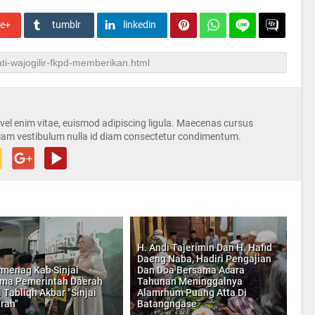
le+
tumblr
linkedin
s vel enim vitae, euismod adipiscing ligula. Maecenas cursus
iam vestibulum nulla id diam consectetur condimentum.
H. Andi Tajerimin Dan H. Hafid
Daeng Naba, Hadiri Pengajian
menag Kab Sinjai
Dan Doa Bersama Acara
ma Pemerintah Daerah
Tahunan Meninggalnya
 Tabliqh Akbar "Sinjai
Alamrhum Puang Atta Di
jrah"
Batangngase