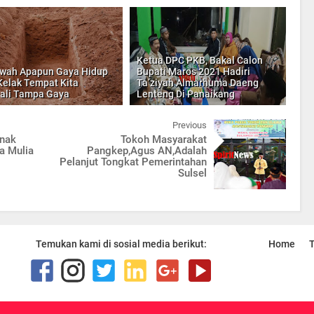
Ketua DPC PKB, Bakal Calon
wah Apapun Gaya Hidup
Bupati Maros 2021 Hadiri
 Kelak Tempat Kita
Ta’ziyah Almarhuma Daeng
ali Tampa Gaya
Lenteng Di Panaikang
Previous
Anak
Tokoh Masyarakat
a Mulia
Pangkep,Agus AN,Adalah
Pelanjut Tongkat Pemerintahan
Sulsel
Temukan kami di sosial media berikut:
Home