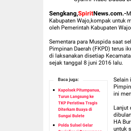
Sengkang,
Spirit
News.com.-
M
Kabupaten Wajo,kompak untuk me
oleh Pemerintah Kabupaten Wajo
Sementara para Muspida saat se
Pimpinan Daerah (FKPD) terus ik
di laksanakan disetiap Kecamat
sejak tanggal 8 juni 2016 lalu.
Selain 
Baca juga:
Pimpin
Kapolsek Pitumpanua,
ini mem
Turun Langsung ke
TKP Peristiwa Tragis
Lanjut
Diterkam Buaya di
dibulan
Sungai Bulete
HA Bur
Polda Sulsel Gelar
untuk 