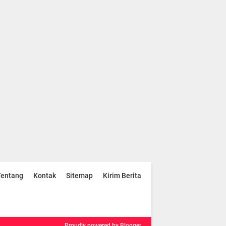
Tentang
Kontak
Sitemap
Kirim Berita
Proudly powered
by Blogger