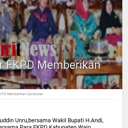
lir FKPD Memberikan
r FKPD Memberikan Sambutan
uddin Unru,bersama Wakil Bupati H.Andi,
bersama Para FKPD Kabupaten Wajo.