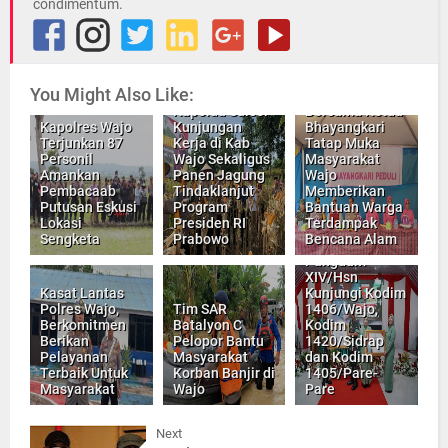
condimentum.
You Might Also Like:
Kaoolda Sulsel,
Kapolda Sulsel
Bersama Ketua
Kapolres Wajo
Kunjungan
Bhayangkari
Terjunkan 87
Kerja di Kab
Tatap Muka
Personil
Wajo Sekaligus
Masyarakat
Amankan
Panen Jagung
Wajo
Pembacaab
Tindaklanjut
Memberikan
Putusan Eskusi
Program
Bantuan Warga
Lokasi
Presiden RI
Terdampak
Sengketa
Prabowo
Bencana Alam
Pangdam
XIV/Hsn
Kasat Lantas
Kunjungi Kodim
Polres Wajo,
Tim SAR
1406/Wajo,
Berkomitmen
Batalyon C
Kodim
Berikan
Pelopor Bantu
1420/Sidrap
Pelayanan
Masyarakat
dan Kodim
Terbaik Untuk
Korban Banjir di
1405/Pare-
Masyarakat
Wajo
Pare
Next