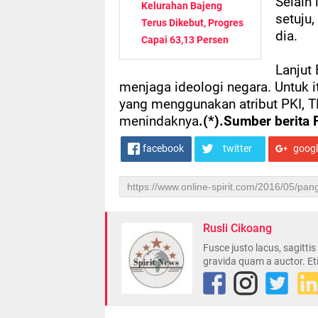
Selain 
Kelurahan Bajeng
setuju,
Terus Dikebut, Progres
dia.
Capai 63,13 Persen
Lanjut
menjaga ideologi negara. Untuk i
yang menggunakan atribut PKI, T
menindaknya
.(*).Sumber berit
facebook
twitter
goog
Rusli Cikoang
Fusce justo lacus, sagitti
gravida quam a auctor. Et