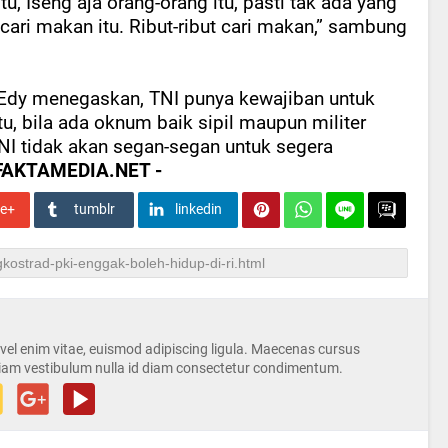
itu,“Iseng aja orang-orang itu, pasti tak ada yang
 cari makan itu. Ribut-ribut cari makan,” sambung
 Edy menegaskan, TNI punya kewajiban untuk
tu, bila ada oknum baik sipil maupun militer
NI tidak akan segan-segan untuk segera
a FAKTAMEDIA.NET -
le+
tumblr
linkedin
s vel enim vitae, euismod adipiscing ligula. Maecenas cursus
iam vestibulum nulla id diam consectetur condimentum.