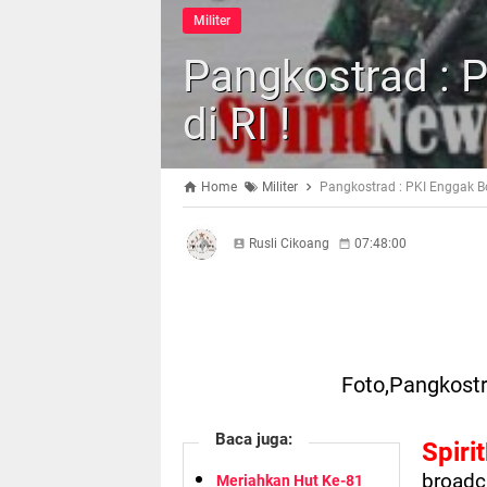
Militer
Pangkostrad : 
di RI !
Home
Militer
Pangkostrad : PKI Enggak Bo
Rusli Cikoang
07:48:00
Foto,Pangkost
Baca juga:
Spirit
broadc
Meriahkan Hut Ke-81