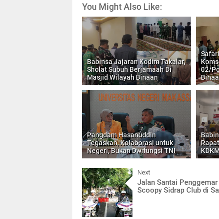
You Might Also Like:
Safar
Babinsa Jajaran Kodim Takalar,
Komso
Sholat Subuh Berjamaah Di
02/Po
Masjid Wilayah Binaan
Bina
Pangdam Hasanuddin
Babin
Tegaskan, Kolaborasi untuk
Rapat
Negeri, Bukan Dwifungsi TNI
KDKM
Next
Jalan Santai Penggemar
Scoopy Sidrap Club di Sa