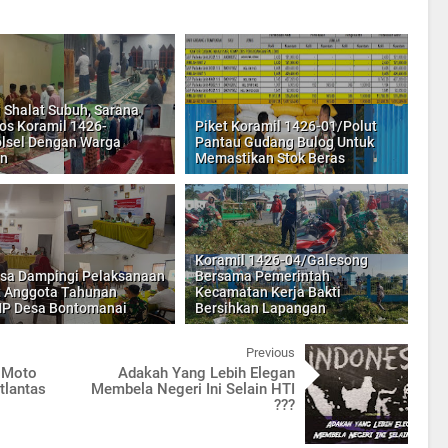
i Shalat Subuh, Sarana
s Koramil 1426-
Piket Koramil 1426-01/Polut
lsel Dengan Warga
Pantau Gudang Bulog Untuk
an
Memastikan Stok Beras
Koramil 1426-04/Galesong
sa Dampingi Pelaksanaan
Bersama Pemerintah
 Anggota Tahunan
Kecamatan Kerja Bakti
P Desa Bontomanai
Bersihkan Lapangan
Previous
 Moto
Adakah Yang Lebih Elegan
tlantas
Membela Negeri Ini Selain HTI
???