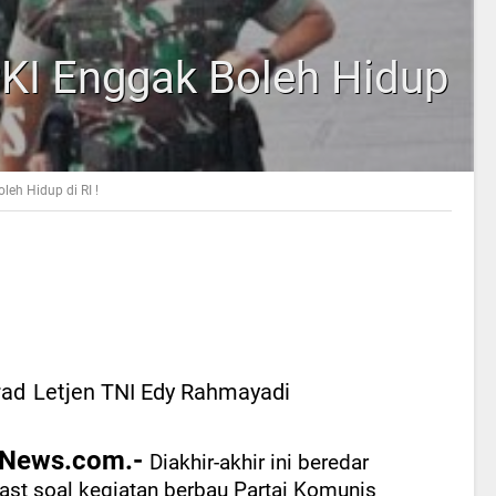
PKI Enggak Boleh Hidup
leh Hidup di RI !
rad
Letjen TNI Edy Rahmayadi
News.com.-
Diakhir-akhir ini beredar
ast soal kegiatan berbau Partai Komunis