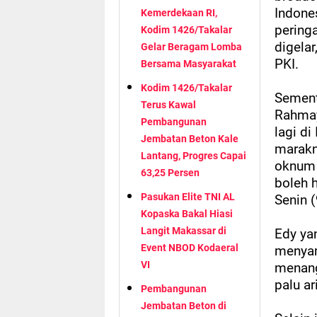
Indones
Kemerdekaan RI,
pering
Kodim 1426/Takalar
digelar
Gelar Beragam Lomba
PKI.
Bersama Masyarakat
Kodim 1426/Takalar
Sement
Terus Kawal
Rahmay
Pembangunan
lagi di
Jembatan Beton Kale
marakn
Lantang, Progres Capai
oknum 
63,25 Persen
boleh h
Pasukan Elite TNI AL
Senin (
Kopaska Bakal Hiasi
Langit Makassar di
Edy ya
Event NBOD Kodaeral
menyam
VI
menang
palu ari
Pembangunan
Jembatan Beton di