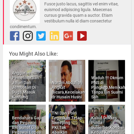
Fusce justo lacus, sagittis vel enim vitae,
euismod adipiscing ligula. Maecenas
cursus gravida quam a auctor. Etiam
vestibulum nulla id diam consectetur
condimentum.
You Might Also Like:
Anggaran
Pemeliharaan
Waduh !!! Oknum
Jalan Dan
Nurdin Abdullah
PNS di
Jembatan Di
Angkat
Pangkep,Menikah
Duga Masuk
Bicara,Kecelakan
Tanpa Ijin Suami
Kantong
dr Husain Husni
Sah
TNI Dan Polri
Bendahara Gaji
Tegaskan Tetap
Kabid Dokkes
dan Pegawai
Sweeping
Polda
BRI Sunat Gaji
PKI,Tak
Sulselbar,Kondisi
Pegawai Lapas
Abaikan
Kedua Korban