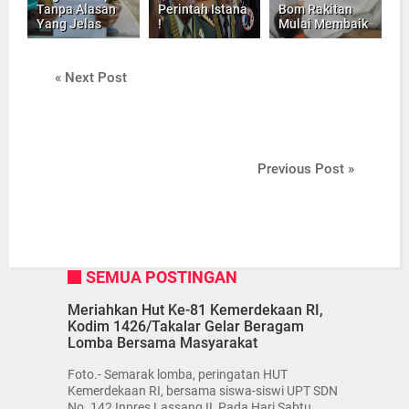
Tanpa Alasan
Perintah Istana
Bom Rakitan
Yang Jelas
!
Mulai Membaik
« Next Post
Previous Post »
SEMUA POSTINGAN
Meriahkan Hut Ke-81 Kemerdekaan RI,
Kodim 1426/Takalar Gelar Beragam
Lomba Bersama Masyarakat
Foto.- Semarak lomba, peringatan HUT
Kemerdekaan RI, bersama siswa-siswi UPT SDN
No. 142 Inpres Lassang II, Pada Hari Sabtu