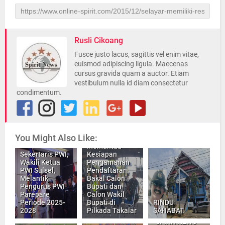
Rusli Cikoang
Fusce justo lacus, sagittis vel enim vitae,
euismod adipiscing ligula. Maecenas
cursus gravida quam a auctor. Etiam
vestibulum nulla id diam consectetur
condimentum.
Kapolres
Bersama
Dandim
You Might Also Like:
1426/Takalar,
Memantau
Sekertaris PWI,
Kesiapan
Wakili Ketua
Pengamanan
PWI Sulsel,
Pendaftaran
Melantik
Bakal Calon
Pengurus PWI
Bupati dan
Parepare
Calon Wakil
Periode 2025-
Bupati di
RINDU
2028
Pilkada Takalar
SAHABAT
Keluarga Besar
"SPIRITNEWS"