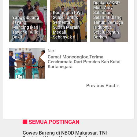
Doakan AKBP
Muh. Aldy
Kontingen PWI
Sulaiman,
Yang dibuang
Sulsel, Untuk
Selamat Ulang
sayang,
Sementar
Tahun, Semoga
Mancing Ikan
Sudah Meraih
Hidupnya
Tawar di Villa
Medali
Selalu Penuh
Bakti
Sebanyak 6
Berkah
Next
Camat Moncongloe,Terima
Cendramata Dari Pemdes Kab.Kutai
Kartanegara
Previous Post »
SEMUA POSTINGAN
Gowes Bareng di NBOD Makassar, TNI-