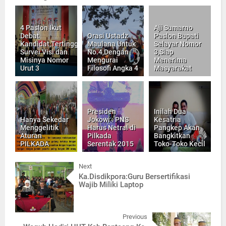
4 Paslon Ikut
Aji Sumarno
Debat
Orasi Ustadz
Paslon Bupati
Kandidat,Tertinggi
Maulana Untuk
Selayar Nomor
Survei Visi dan
No.4,Dengan
3,Siap
Misinya Nomor
Mengurai
Menerima
Urut 3
Filosofi Angka 4
Masyarakat
Presiden
Inilah Dua
Hanya Sekedar
Jokowi : PNS
Kesatria
Menggelitik
Harus Netral di
Pangkep Akan
Aturan
Pilkada
Bangkitkan
PILKADA
Serentak 2015
Toko-Toko Kecil
Next
Ka.Disdikpora:Guru Bersertifikasi
Wajib Miliki Laptop
Previous