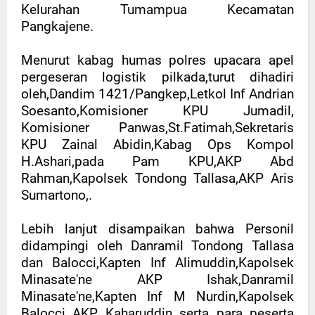
Kelurahan Tumampua Kecamatan
Pangkajene.
Menurut kabag humas polres upacara apel
pergeseran logistik pilkada,turut dihadiri
oleh,Dandim 1421/Pangkep,Letkol Inf Andrian
Soesanto,Komisioner KPU Jumadil,
Komisioner Panwas,St.Fatimah,Sekretaris
KPU Zainal Abidin,Kabag Ops Kompol
H.Ashari,pada Pam KPU,AKP Abd
Rahman,Kapolsek Tondong Tallasa,AKP Aris
Sumartono,.
Lebih lanjut disampaikan bahwa Personil
didampingi oleh Danramil Tondong Tallasa
dan Balocci,Kapten Inf Alimuddin,Kapolsek
Minasate'ne AKP Ishak,Danramil
Minasate'ne,Kapten Inf M Nurdin,Kapolsek
Balocci AKP Kaharuddin serta para peserta