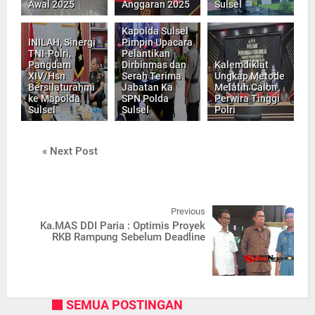
Awal 2025
Anggaran 2025
Sulsel
Kapolda Sulsel
INILAH, Sinergi
Pimpin Upacara
TNI-Polri,
Pelantikan
Pangdam
Dirbinmas dan
Kalemdiklat
XIV/Hsn
Serah Terima
Ungkap Metode
Bersilaturahmi
Jabatan Ka
Melatih Calon
ke Mapolda
SPN Polda
Perwira Tinggi
Sulsel
Sulsel
Polri
« Next Post
Previous
Ka.MAS DDI Paria : Optimis Proyek
RKB Rampung Sebelum Deadline
SEMUA POSTINGAN