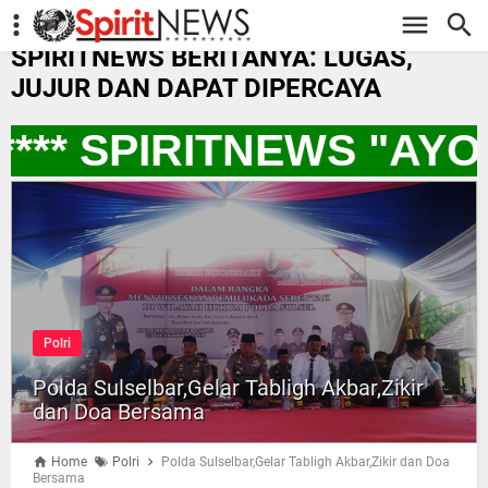
-->
SPIRITNEWS BERITANYA: LUGAS,
JUJUR DAN DAPAT DIPERCAYA
** SPIRITNEWS "AYO
Polri
Polda Sulselbar,Gelar Tabligh Akbar,Zikir
dan Doa Bersama
Home
Polri
Polda Sulselbar,Gelar Tabligh Akbar,Zikir dan Doa
Bersama