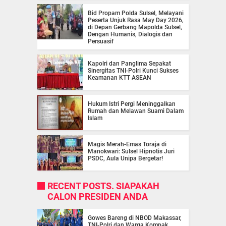
Bid Propam Polda Sulsel, Melayani
Peserta Unjuk Rasa May Day 2026,
di Depan Gerbang Mapolda Sulsel,
Dengan Humanis, Dialogis dan
Persuasif
Kapolri dan Panglima Sepakat
Sinergitas TNI-Polri Kunci Sukses
Keamanan KTT ASEAN
Hukum Istri Pergi Meninggalkan
Rumah dan Melawan Suami Dalam
Islam
Magis Merah-Emas Toraja di
Manokwari: Sulsel Hipnotis Juri
PSDC, Aula Unipa Bergetar!
RECENT POSTS. SIAPAKAH
CALON PRESIDEN ANDA
Gowes Bareng di NBOD Makassar,
TNI-Polri dan Warga Kompak