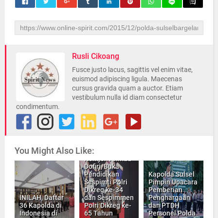
Rusli Cikoang
Fusce justo lacus, sagittis vel enim vitae,
euismod adipiscing ligula. Maecenas
cursus gravida quam a auctor. Etiam
vestibulum nulla id diam consectetur
condimentum.
You Might Also Like:
Wakapolri
Komjen Ahmad
Dofiri, Buka
Pendidikan
Kapolda Sulsel
Sespimti Polri
Pimpin Upacara
Dikreg ke-34
Pemberian
INILAH, Daftar
dan Sespimmen
Penghargaan
36 Kapolda di
Polri Dikreg ke-
dan PTDH
Indonesia di
65 Tahun
Personel Polda