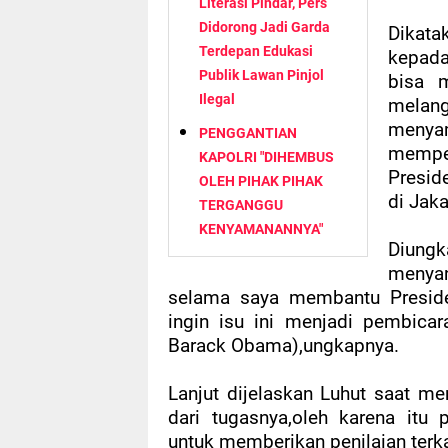
Literasi Pindar, Pers
Didorong Jadi Garda
Dikat
Terdepan Edukasi
kepada
Publik Lawan Pinjol
bisa m
Ilegal
melan
meny
PENGGANTIAN
mempe
KAPOLRI "DIHEMBUS
Presid
OLEH PIHAK PIHAK
di Jaka
TERGANGGU
KENYAMANANNYA"
Diung
menyan
selama saya membantu Preside
ingin isu ini menjadi pembica
Barack Obama),ungkapnya.
Lanjut dijelaskan Luhut saat m
dari tugasnya,oleh karena itu
untuk memberikan penilaian terka