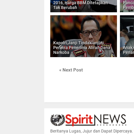
2016, Harga BBM Ditetapkan
Panca
Tak Berubah
Pembe
Kapolri,Janji Tindaklanjuti
Perwira Penerima Aliran Dana
Anak 
Narkoba
Pena
« Next Post
Beritanya Lugas, Jujur dan Dapat Dipercaya.