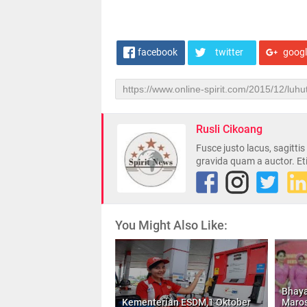
facebook
twitter
goog
Rusli Cikoang
Fusce justo lacus, sagitti
gravida quam a auctor. Et
You Might Also Like:
Bhaya
Kementerian ESDM,1 Oktober
Maros,