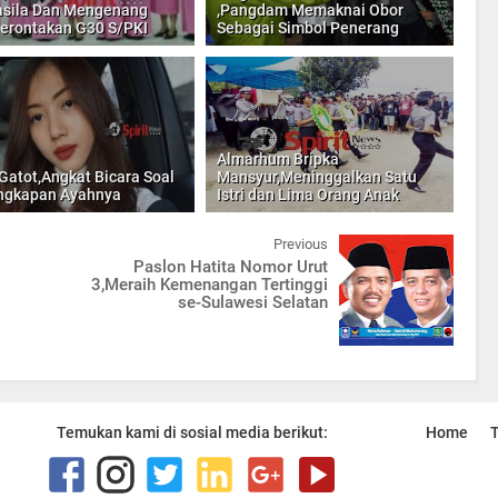
sila Dan Mengenang
,Pangdam Memaknai Obor
rontakan G30 S/PKI
Sebagai Simbol Penerang
Almarhum Bripka
Gatot,Angkat Bicara Soal
Mansyur,Meninggalkan Satu
ngkapan Ayahnya
Istri dan Lima Orang Anak
Previous
Paslon Hatita Nomor Urut
3,Meraih Kemenangan Tertinggi
se-Sulawesi Selatan
Temukan kami di sosial media berikut:
Home