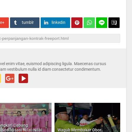
le+
tumblr
linkedin
s vel enim vitae, euismod adipiscing ligula. Maecenas cursus
iam vestibulum nulla id diam consectetur condimentum.
ngkari Cabang
Sosialisasi Nilai-Nilai
Wagub Membakar Obor