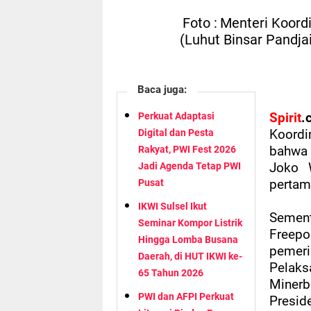
Foto :
Menteri Koord
(Luhut Binsar Pandja
Baca juga:
Perkuat Adaptasi
Spirit
.
Digital dan Pesta
Koordi
Rakyat, PWI Fest 2026
bahwa 
Jadi Agenda Tetap PWI
Joko 
Pusat
pertam
IKWI Sulsel Ikut
Semen
Seminar Kompor Listrik
Freepo
Hingga Lomba Busana
pemer
Daerah, di HUT IKWI ke-
Pelak
65 Tahun 2026
Mine
PWI dan AFPI Perkuat
Preside