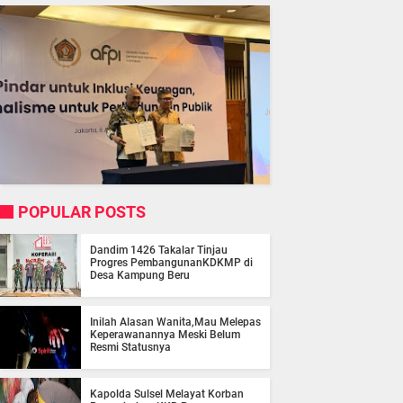
POPULAR POSTS
Dandim 1426 Takalar Tinjau
Progres PembangunanKDKMP di
Desa Kampung Beru
Inilah Alasan Wanita,Mau Melepas
Keperawanannya Meski Belum
Resmi Statusnya
Kapolda Sulsel Melayat Korban