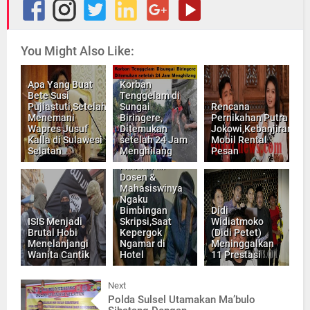
You Might Also Like:
Apa Yang Buat
Korban
Bete Susi
Tenggelam di
Pujiastuti,Setelah
Sungai
Rencana
Menemani
Biringere,
Pernikahan Putra
Wapres Jusuf
Ditemukan
Jokowi,Kebanjiran
Kalla di Sulawesi
setelah 24 Jam
Mobil Rental
Selatan
Menghilang
Pesan
Aduuuh ….
Dosen &
Mahasiswinya
Ngaku
Bimbingan
Didi
ISIS Menjadi
Skripsi,Saat
Widiatmoko
Brutal Hobi
Kepergok
(Didi Petet)
Menelanjangi
Ngamar di
Meninggalkan
Wanita Cantik
Hotel
11 Prestasi
Next
Polda Sulsel Utamakan Ma’bulo