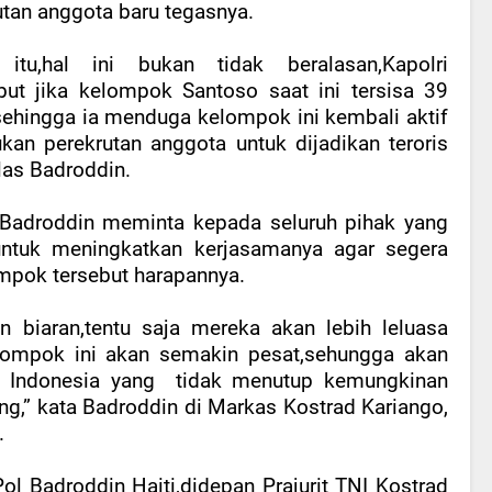
utan anggota baru tegasnya.
 itu,hal ini bukan tidak beralasan,Kapolri
ut jika kelompok Santoso saat ini tersisa 39
sehingga ia menduga kelompok ini kembali aktif
kan perekrutan anggota untuk dijadikan teroris
las Badroddin.
 Badroddin meminta kepada seluruh pihak yang
 untuk meningkatkan kerjasamanya agar segera
mpok tersebut harapannya.
an biaran,tentu saja mereka akan lebih leluasa
lompok ini akan semakin pesat,sehungga akan
h Indonesia yang
tidak menutup kemungkinan
ng,” kata Badroddin di Markas Kostrad Kariango,
.
Pol Badroddin Haiti,didepan Prajurit TNI Kostrad