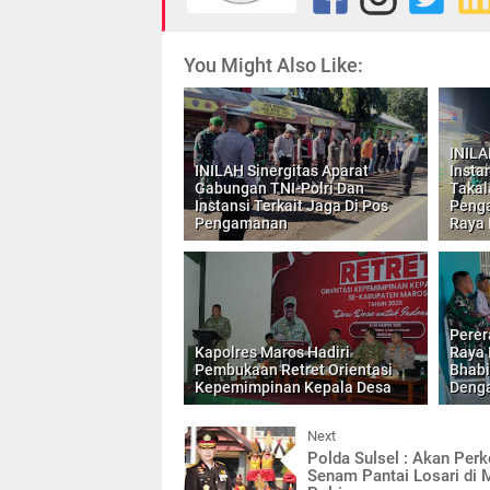
You Might Also Like:
INILA
INILAH Sinergitas Aparat
Insta
Gabungan TNI-Polri Dan
Takal
Instansi Terkait Jaga Di Pos
Penga
Pengamanan
Raya I
Perer
Kapolres Maros Hadiri
Raya I
Pembukaan Retret Orientasi
Bhab
Kepemimpinan Kepala Desa
Denga
Next
Polda Sulsel : Akan Per
Senam Pantai Losari di