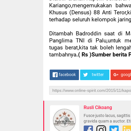
Kariango,mengemukakan bahwa 
Khusus (Densus) 88 Anti Teror,
terhadap seluruh kelompok jaring
Ditambah Badroddin saat di M
Panglima TNI di Palu,untuk m
tugas berat,kita tak boleh lenga
tambahnya
.( Rs )Sumber berita
facebook
twitter
goog
Rusli Cikoang
Fusce justo lacus, sagitti
gravida quam a auctor. Et