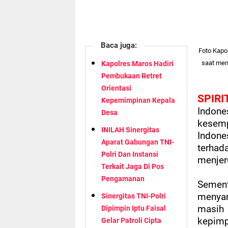
Baca juga:
Foto Kapol
saat men
Kapolres Maros Hadiri
Pembukaan Retret
Orientasi
SPIRI
Kepemimpinan Kepala
Indone
Desa
kesem
INILAH Sinergitas
Indon
Aparat Gabungan TNI-
terhad
Polri Dan Instansi
menjer
Terkait Jaga Di Pos
Pengamanan
Semen
menyam
Sinergitas TNI-Polri
masih 
Dipimpin Iptu Faisal
kepim
Gelar Patroli Cipta