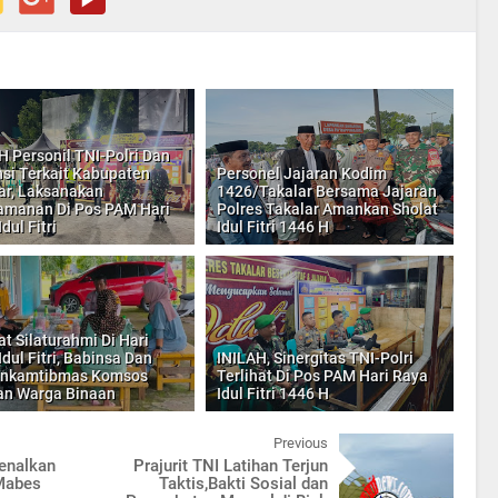
H Personil TNI-Polri Dan
nsi Terkait Kabupaten
Personel Jajaran Kodim
ar, Laksanakan
1426/Takalar Bersama Jajaran
manan Di Pos PAM Hari
Polres Takalar Amankan Sholat
dul Fitri
Idul Fitri 1446 H
at Silaturahmi Di Hari
dul Fitri, Babinsa Dan
INILAH, Sinergitas TNI-Polri
inkamtibmas Komsos
Terlihat Di Pos PAM Hari Raya
n Warga Binaan
Idul Fitri 1446 H
Previous
kenalkan
Prajurit TNI Latihan Terjun
 Mabes
Taktis,Bakti Sosial dan