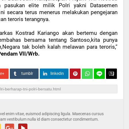
pasukan elite milik Polri yakni Datasemen
kini secara terus menerus melakukan pengejaran
an teroris terangnya.
arkas Kostrad Kariango akan bertemu dengan
embahas bersama tentang Santoso,kita punya
h,Negara tak boleh kalah melawan para teroris,”
 Pendam VII/Wrb.
le+
tumblr
linkedin
s vel enim vitae, euismod adipiscing ligula. Maecenas cursus
iam vestibulum nulla id diam consectetur condimentum.