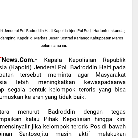
ri Jenderal Pol Badroddin Haiti,Kapolda Irjen Pol Pudji Hartanto Iskandar,
dampingi Kapolri di Markas Besar Kostrad Kariango Kabuppaten Maros
belum lama ini.
T
News.Com.-
Kepala Kepolisian Republik
sia (Kapolri) Jenderal Pol. Badroddin Haiti,pada
patan tersebut meminta agar Masyarakat
esia lebih meningkatkan kewaspadaanya
ap segala bentuk kelompok teroris yang bisa
umuskan ke arah yang tidak baik.
tara menurut Badroddin dengan tegas
paikan kalau Pihak Kepolisian hingga kini
mensinyalir jika kelompok teroris Pos,di bawah
pinan Santoso,itu masih aktif melakukan