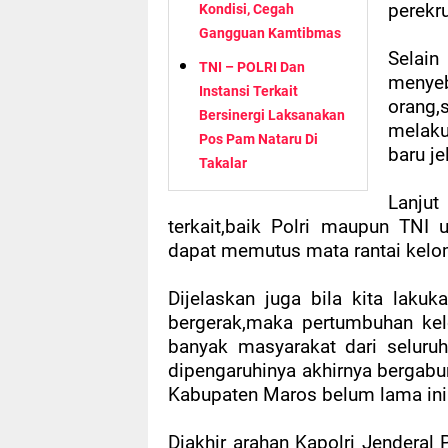
perekr
Kondisi, Cegah
Gangguan Kamtibmas
Selain
TNI – POLRI Dan
menyeb
Instansi Terkait
orang,
Bersinergi Laksanakan
melaku
Pos Pam Nataru Di
baru je
Takalar
Lanjut
terkait,baik Polri maupun TNI
dapat memutus mata rantai kelo
Dijelaskan juga bila kita lakuk
bergerak,maka pertumbuhan ke
banyak masyarakat dari seluru
dipengaruhinya akhirnya bergabu
Kabupaten Maros belum lama ini
Diakhir arahan Kapolri Jenderal 