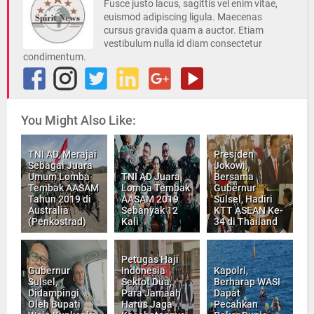
Fusce justo lacus, sagittis vel enim vitae,
euismod adipiscing ligula. Maecenas
cursus gravida quam a auctor. Etiam
vestibulum nulla id diam consectetur
condimentum.
You Might Also Like:
TNI AD, Merajai
Presiden
Sebagai Juara
Jokowi,
Umum Lomba
TNI AD Juara
Bersama
Tembak AASAM
Lomba Tembak
Gubernur
Tahun 2019 di
AASAM 2019
Sulsel, Hadiri
Australia
Sebanyak 12
KTT ASEAN Ke-
(Penkostrad)
Kali
34 di Thailand
Petugas Haji
Gubernur
Indonesia
Kapolri,
Sulsel,
Sektot Dua,
Berharap WASI
Didampingi
Para Jamaah
Dapat
Oleh Bupati
Harus Jaga
Pecahkan