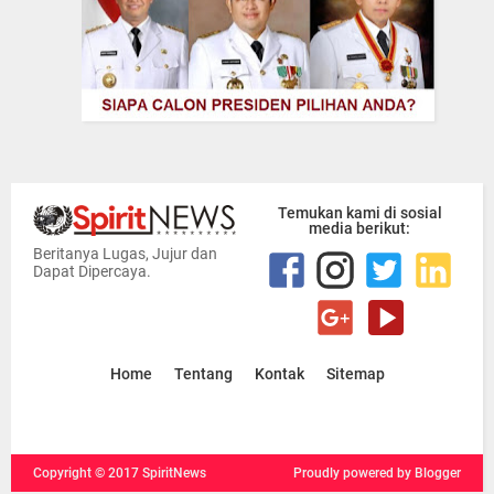
Temukan kami di sosial
media berikut:
Beritanya Lugas, Jujur dan
Dapat Dipercaya.
Home
Tentang
Kontak
Sitemap
Copyright ©
2017
SpiritNews
Proudly powered
by Blogger