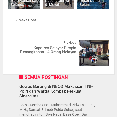
Wajo Kunker ke
Kesehatannya
Rekor Dunia
Belanda
di Mekah
Selam
« Next Post
Previous
Kapolres Selayar Pimpin
Penangkapan 14 Orang Nelayan
SEMUA POSTINGAN
Gowes Bareng di NBOD Makassar, TNI-
Polri dan Warga Kompak Perkuat
Sinergitas
Foto.- Kombes Pol. Muhammad Ridwan, S.I.K.,
M.H., Dansat Brimob Polda Sulsel, saat
menghadiri Fun Bike Naval Base Open Day