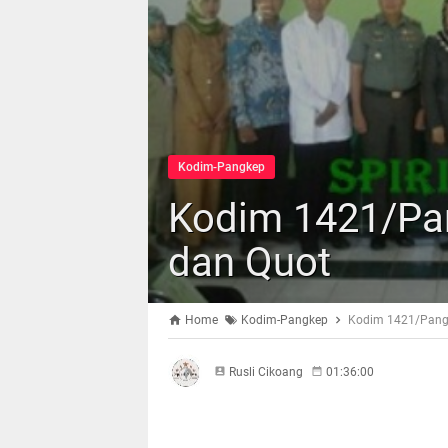
Kodim-Pangkep
Kodim 1421/Pa
dan Quot
Home
Kodim-Pangkep
Kodim 1421/Pang
Rusli Cikoang
01:36:00