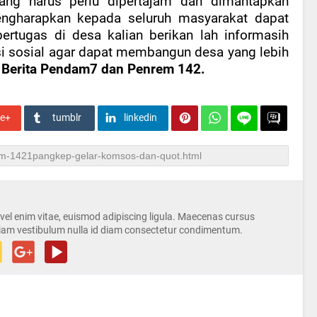
ng harus perlu dipertajam dan dimantapkan
engharapkan kepada seluruh masyarakat dapat
rtugas di desa kalian berikan lah informasih
i sosial agar dapat membangun desa yang lebih
r Berita Pendam7 dan Penrem 142.
le+
tumblr
linkedin
s vel enim vitae, euismod adipiscing ligula. Maecenas cursus
iam vestibulum nulla id diam consectetur condimentum.