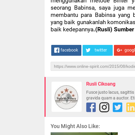
menggunakan metode Binter ya
seorang Babinsa, saya juga m
membantu para Babinsa yang be
yang baik gunakanlah komonikas
baik kedepannya
.(Rusli) Sumbe
facebook
twitter
goog
Rusli Cikoang
Fusce justo lacus, sagitti
gravida quam a auctor. Et
You Might Also Like: