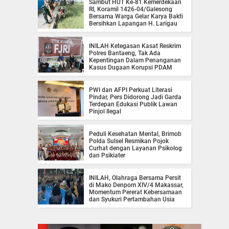
Sambut HUT Ke-81 Kemerdekaan
RI, Koramil 1426-04/Galesong
Bersama Warga Gelar Karya Bakti
Bersihkan Lapangan H. Larigau
INILAH Ketegasan Kasat Reskrim
Polres Bantaeng, Tak Ada
Kepentingan Dalam Penanganan
Kasus Dugaan Korupsi PDAM
PWI dan AFPI Perkuat Literasi
Pindar, Pers Didorong Jadi Garda
Terdepan Edukasi Publik Lawan
Pinjol Ilegal
Peduli Kesehatan Mental, Brimob
Polda Sulsel Resmikan Pojok
Curhat dengan Layanan Psikolog
dan Psikiater
INILAH, Olahraga Bersama Persit
di Mako Denpom XIV/4 Makassar,
Momentum Pererat Kebersamaan
dan Syukuri Pertambahan Usia