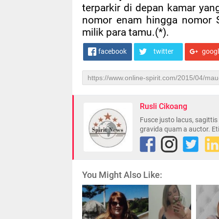
terparkir di depan kamar yan
nomor enam hingga nomor Se
milik para tamu.(*).
facebook
twitter
goog
Rusli Cikoang
Fusce justo lacus, sagitti
gravida quam a auctor. Et
You Might Also Like: