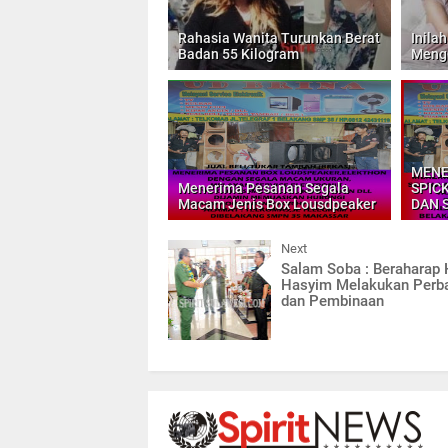
Rahasia Wanita Turunkan Berat
Inila
Badan 55 Kilogram
Meng
MENE
Menerima Pesanan Segala
SPIC
Macam Jenis Box Lousdpeaker
DAN 
Next
Salam Soba : Beraharap
Hasyim Melakukan Perb
dan Pembinaan