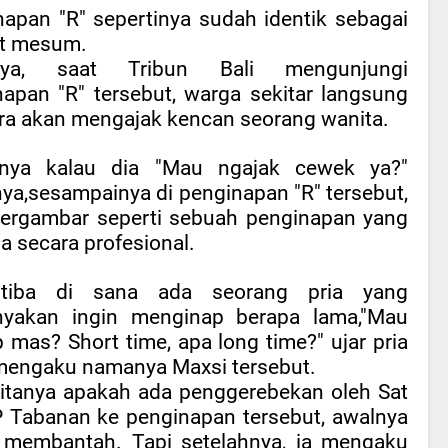
apan "R" sepertinya sudah identik sebagai
t mesum.
inya, saat Tribun Bali mengunjungi
apan "R" tersebut, warga sekitar langsung
ra akan mengajak kencan seorang wanita.
inya kalau dia "Mau ngajak cewek ya?"
ya,sesampainya di penginapan "R" tersebut,
 tergambar seperti sebuah penginapan yang
la secara profesional.
tiba di sana ada seorang pria yang
yakan ingin menginap berapa lama,"Mau
 mas? Short time, apa long time?" ujar pria
mengaku namanya Maxsi tersebut.
ditanya apakah ada penggerebekan oleh Sat
P Tabanan ke penginapan tersebut, awalnya
 membantah. Tapi setelahnya, ia mengaku