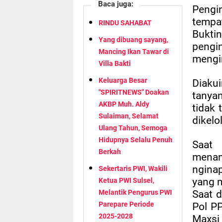
Baca juga:
Pengin
tempa
RINDU SAHABAT
Bukt
Yang dibuang sayang,
pengin
Mancing Ikan Tawar di
mengi
Villa Bakti
Keluarga Besar
Diaku
"SPIRITNEWS" Doakan
tanyan
AKBP Muh. Aldy
tidak
Sulaiman, Selamat
dikelo
Ulang Tahun, Semoga
Hidupnya Selalu Penuh
Saat 
Berkah
menan
nginap
Sekertaris PWI, Wakili
yang 
Ketua PWI Sulsel,
Saat 
Melantik Pengurus PWI
Parepare Periode
Pol P
2025-2028
Maxsi