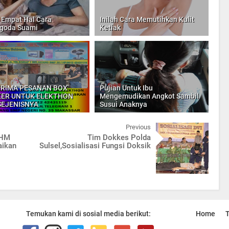
h Empat Hal Cara
Inilah Cara Memutihkan Kulit
goda Suami
Ketiak
RIMA PESANAN BOX
Pujian Untuk Ibu
KER UNTUK ELEKTHON
Mengemudikan Angkot Sambil
SEJENISNYA
Susui Anaknya
Previous
 HM
Tim Dokkes Polda
aikan
Sulsel,Sosialisasi Fungsi Doksik
Temukan kami di sosial media berikut:
Home