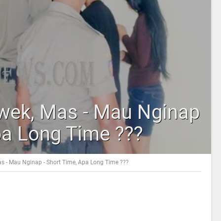
wek, Mas - Mau Nginap
pa Long Time ???
 - Mau Nginap - Short Time, Apa Long Time ???