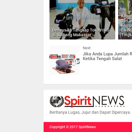
Kapol
dan S
Kampu
Densus 88 Tangkap Tokoh ISIS
Ewako
di Sudiang Makassar
Tingk
Next
Jika Anda Lupa Jumlah 
Ketika Tengah Salat
Beritanya Lugas, Jujur dan Dapat Dipercaya.
Copyright ©
2017
SpiritNews