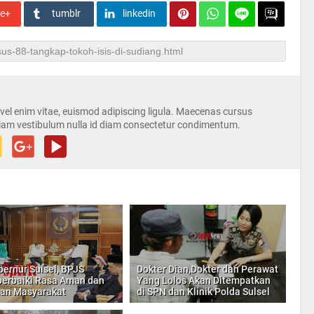
le+
tumblr
linkedin
s vel enim vitae, euismod adipiscing ligula. Maecenas cursus
iam vestibulum nulla id diam consectetur condimentum.
bernur Sulsel, BPJS
Dokter Dian,Dokter dan Perawat
rbaiki Rasa Aman dan
Yang Lolos Akan Ditempatkan
an Masyarakat
di SPN dan Klinik Polda Sulsel