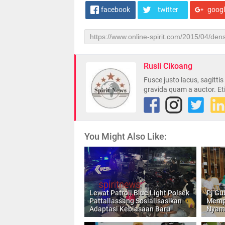
facebook
twitter
goog
Rusli Cikoang
Fusce justo lacus, sagitti
gravida quam a auctor. Et
You Might Also Like:
Lewat Patroli Blue Light Polsek
Pj Gu
Pattallassang Sosialisasikan
Mempe
Adaptasi Kebiasaan Baru
Nyam