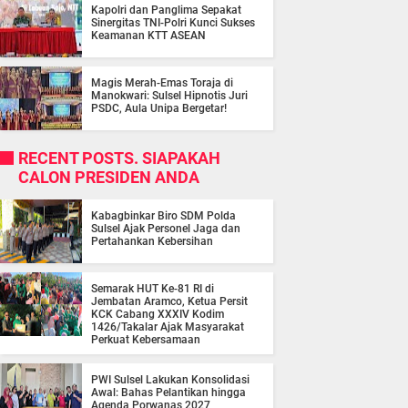
Kapolri dan Panglima Sepakat
Sinergitas TNI-Polri Kunci Sukses
Keamanan KTT ASEAN
Magis Merah-Emas Toraja di
Manokwari: Sulsel Hipnotis Juri
PSDC, Aula Unipa Bergetar!
RECENT POSTS. SIAPAKAH
CALON PRESIDEN ANDA
Kabagbinkar Biro SDM Polda
Sulsel Ajak Personel Jaga dan
Pertahankan Kebersihan
Semarak HUT Ke-81 RI di
Jembatan Aramco, Ketua Persit
KCK Cabang XXXIV Kodim
1426/Takalar Ajak Masyarakat
Perkuat Kebersamaan
PWI Sulsel Lakukan Konsolidasi
Awal: Bahas Pelantikan hingga
Agenda Porwanas 2027