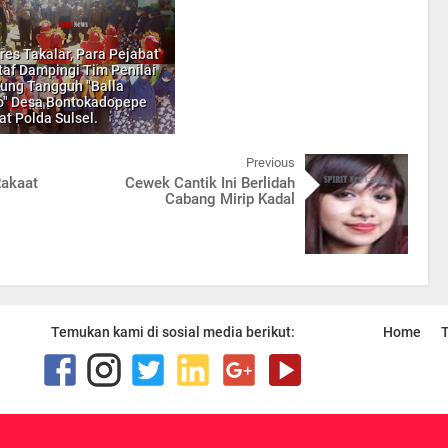
res Takalar, Para Pejabat
taf Dampingi Tim Penilai
ng Tangguh "Balla
" Desa Bontokadopepe
at Polda Sulsel.
Previous
Rakaat
Cewek Cantik Ini Berlidah
Cabang Mirip Kadal
Temukan kami di sosial media berikut:
Home