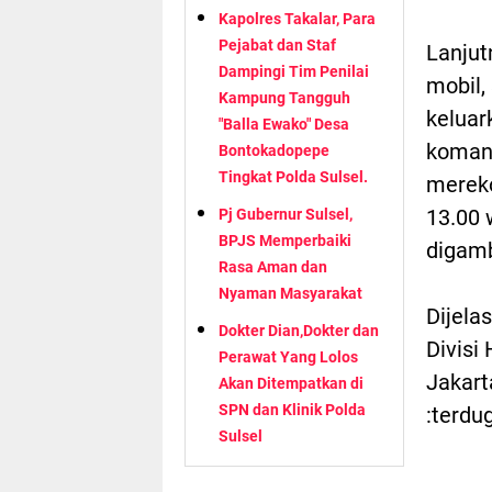
Kapolres Takalar, Para
Pejabat dan Staf
Lanjut
Dampingi Tim Penilai
mobil,
Kampung Tangguh
keluar
"Balla Ewako" Desa
komand
Bontokadopepe
Tingkat Polda Sulsel.
mereko
13.00 
Pj Gubernur Sulsel,
BPJS Memperbaiki
digamb
Rasa Aman dan
Nyaman Masyarakat
Dijela
Dokter Dian,Dokter dan
Divisi
Perawat Yang Lolos
Jakart
Akan Ditempatkan di
SPN dan Klinik Polda
:terdug
Sulsel