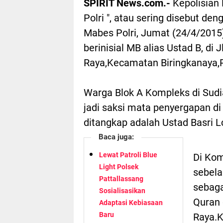
SPIRIT News.com.-
Kepolisian 
Polri ", atau sering disebut d
Mabes Polri, Jumat (24/4/201
berinisial MB alias Ustad B, di 
Raya,Kecamatan Biringkanaya,Pr
Warga Blok A Kompleks di Sudia
jadi saksi mata penyergapan di
ditangkap adalah Ustad Basri L
Baca juga:
Lewat Patroli Blue
Di Kom
Light Polsek
sebela
Pattallassang
sebaga
Sosialisasikan
Quran 
Adaptasi Kebiasaan
Baru
Raya.K