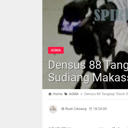
AGMA
Densus 88 Tang
Sudiang Makas
Home
AGMA
Densus 88 Tangkap Tokoh I
Rusli Cikoang
18:24:00