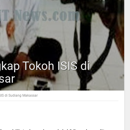
kap Tokoh ISIS di
sar
SIS di Sudiang Makassar