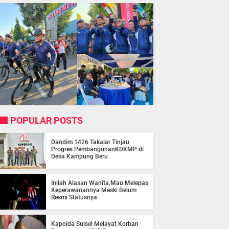
POPULAR POSTS
Dandim 1426 Takalar Tinjau
Progres PembangunanKDKMP di
Desa Kampung Beru
Inilah Alasan Wanita,Mau Melepas
Keperawanannya Meski Belum
Resmi Statusnya
Kapolda Sulsel Melayat Korban