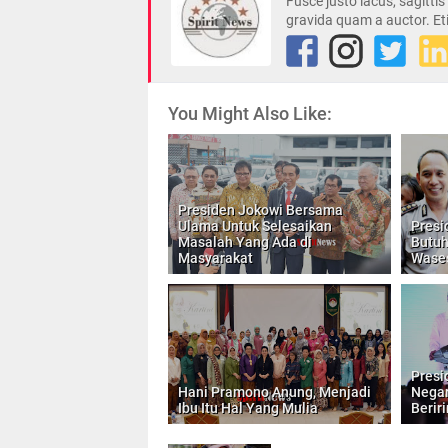
Fusce justo lacus, sagitti
gravida quam a auctor. Et
You Might Also Like:
Presiden Jokowi Bersama
Ulama Untuk Selesaikan
Presi
Masalah Yang Ada di
Butuh
Masyarakat
Wase
Presi
Hani Pramono Anung, Menjadi
Negar
Ibu Itu Hal Yang Mulia
Berir