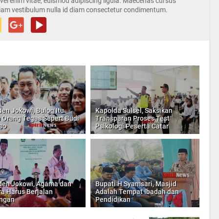
s vel enim vitae, euismod adipiscing ligula. Maecenas cursus
iam vestibulum nulla id diam consectetur condimentum.
den Jokowi, Bulog Itu
Kapolda Sulsel, Saksikan
 Orang Tegas Sepert Budi
Transparan Proses Test
so
Psikologi Peserta Catar
den Jokowi, Agama dan
Bupati H Syamsari, Masjid
a Harus Berjalan
Adalah Tempat Ibadah dan
ingan
Pendidikan