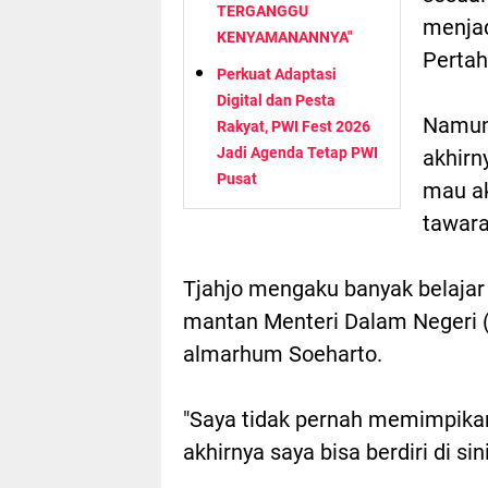
TERGANGGU
menjad
KENYAMANANNYA"
Pertah
Perkuat Adaptasi
Digital dan Pesta
Namun,
Rakyat, PWI Fest 2026
Jadi Agenda Tetap PWI
akhirn
Pusat
mau a
tawaran
Tjahjo mengaku banyak belajar
mantan Menteri Dalam Negeri 
almarhum Soeharto.
"Saya tidak pernah memimpikan 
akhirnya saya bisa berdiri di sini