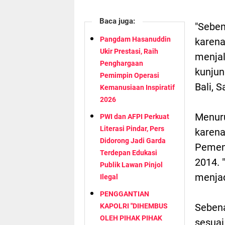
Baca juga:
"Seben
Pangdam Hasanuddin
karena
Ukir Prestasi, Raih
menjal
Penghargaan
kunjun
Pemimpin Operasi
Bali, 
Kemanusiaan Inspiratif
2026
Menuru
PWI dan AFPI Perkuat
Literasi Pindar, Pers
karena
Didorong Jadi Garda
Pemene
Terdepan Edukasi
2014. 
Publik Lawan Pinjol
menjad
Ilegal
PENGGANTIAN
Sebena
KAPOLRI "DIHEMBUS
OLEH PIHAK PIHAK
sesuai