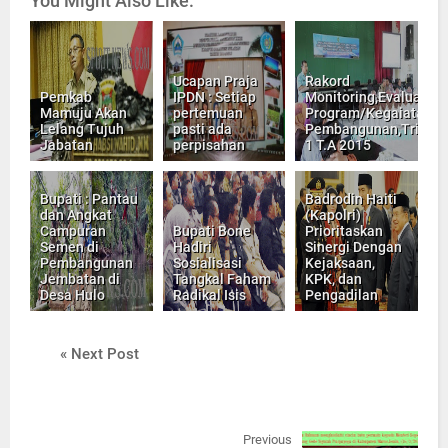
You Might Also Like:
Ucapan Praja
Rakord
Pemkab
IPDN : Setiap
Monitoring,Evaluasi
Mamuju Akan
pertemuan
Program/Kegaiatan
Lelang Tujuh
pasti ada
Pembangunan,Triulan
Jabatan
perpisahan
1 T.A 2015
Bupati : Pantau
Badrodin Haiti
dan Angkat
(Kapolri)
Campuran
Bupati Bone
Prioritaskan
Semen di
Hadiri
Sinergi Dengan
Pembangunan
Sosialisasi
Kejaksaan,
Jembatan di
Tangkal Faham
KPK, dan
Desa Hulo
Radikal Isis
Pengadilan
« Next Post
Previous