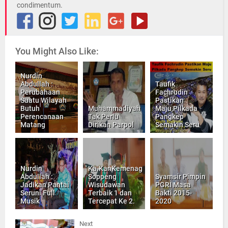
condimentum.
You Might Also Like:
Nurdin
Abdullah :
Taufik
Perubahaan
Fachrudin
Suatu Wilayah
Pastikan
Butuh
Muhammadiyah
Maju,Pilkada
Perencanaan
Tak Perlu
Pangkep
Matang
Dirikan Parpol
Semakin Seru
Nurdin
Ka.KanKemenag
Abdullah :
Soppeng
Syamsir Pimpin
Jadikan Pantai
Wisudawan
PGRI Masa
Seruni Full
Terbaik 1 dan
Bakti 2015-
Musik
Tercepat Ke 2.
2020
Next