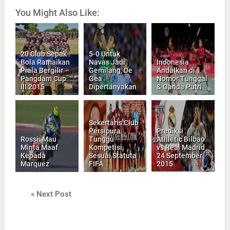
You Might Also Like:
20 Club Sepak
5-0 Untuk
Bola Ramaikan
Navas Jadi
Indonesia
Piala Bergilir
Gemilang, De
Andalkan di
Pangdam Cup
Gea
Nomor Tunggal
III 2015
Dipertanyakan
& Ganda Putri
Sekertaris Club
Persipura
Prediksi
Rossi: Mau
Tunggu
Athletic Bilbao
Minta Maaf
Kompetisi
vs Real Madrid
Kepada
Sesuai Statuta
24 September
Marquez
FIFA
2015
« Next Post