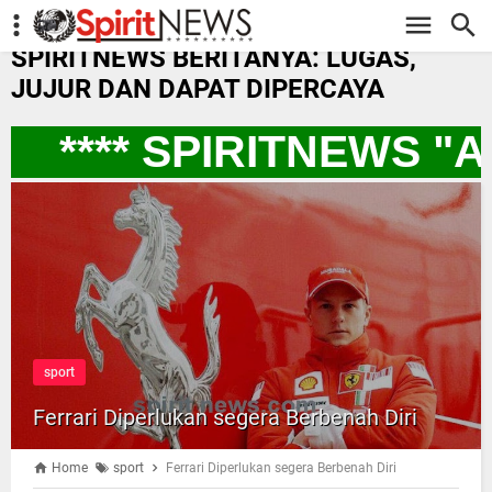
-->
SPIRITNEWS BERITANYA: LUGAS,
JUJUR DAN DAPAT DIPERCAYA
**** SPIRITNEWS "
sport
Ferrari Diperlukan segera Berbenah Diri
Home
sport
Ferrari Diperlukan segera Berbenah Diri