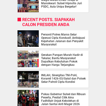
Magis Merah-Emas Toraja di
Manokwari: Sulsel Hipnotis Juri
PSDC, Aula Unipa Bergetar!
RECENT POSTS. SIAPAKAH
CALON PRESIDEN ANDA
Personil Polres Maros Gelar
Operasi Cipta Kondusif, Antisipasi
Kejahatan Jalanan dan Penyakit
Masyarakat
Gerakan Pangan Murah Hadir di
Takalar, Bantu Masyarakat
Dapatkan Kebutuhan Pokok
dengan Harga Terjangkau
INILAH, Sinergitas TNI-Polri,
Koramil 1426-03/Galut dan Polsek
Gelar Patroli Cipta Kondisi
Pukau Gubernur Sulsel dan Ribuan
Peserta, Pesilat Cilik Aina
Fadhillah Unjuk Kebolehan di
Jalan Santai Anti Mager 2026