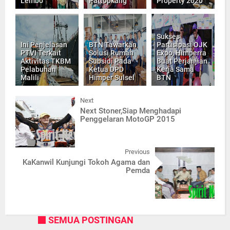
Lembo
Pattopkang
Property 2020
Sukses
Ini Penjelasan
BTN Tawarkan
Partisipasi OJK
PTVI Terkait
Solusi Rumah
Expo, Himperra
Aktivitas TKBM
Subsidi Pada
Buat Perjanjian
Pelabuhan
Ketua DPD
Kerja Sama
Malili
Himper Sulsel
BTN
Next
Next Stoner,Siap Menghadapi
Penggelaran MotoGP 2015
Previous
KaKanwil Kunjungi Tokoh Agama dan
Pemda
SEMUA POSTINGAN