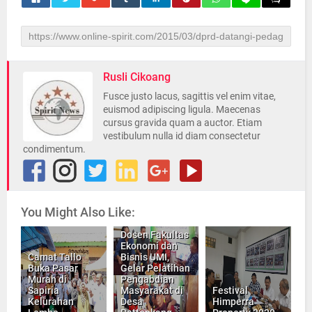
Rusli Cikoang
Fusce justo lacus, sagittis vel enim vitae,
euismod adipiscing ligula. Maecenas
cursus gravida quam a auctor. Etiam
vestibulum nulla id diam consectetur
condimentum.
You Might Also Like:
Dosen Fakultas
Ekonomi dan
Camat Tallo
Bisnis UMI,
Buka Pasar
Gelar Pelatihan
Murah di
Pengabdian
Sapiria
Masyarakat di
Festival
Kelurahan
Desa
Himperra